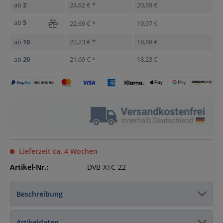
ab
2
24,62 € *
20,69 €
ab
5
22,69 € *
19,07 €
ab
10
22,23 € *
18,68 €
ab
20
21,69 € *
18,23 €
Lieferzeit ca. 4 Wochen
Artikel-Nr.:
DVB-XTC-22
Beschreibung
Artikeldaten