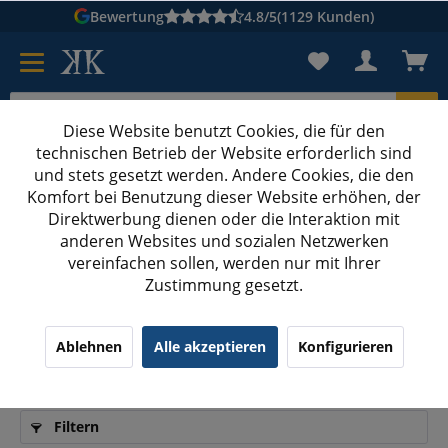
Bewertung
4.8/5
(1129 Kunden)
Diese Website benutzt Cookies, die für den
technischen Betrieb der Website erforderlich sind
Karton suchen
und stets gesetzt werden. Andere Cookies, die den
Komfort bei Benutzung dieser Website erhöhen, der
Kartons bedrucken
Kartons nach Maß
Direktwerbung dienen oder die Interaktion mit
anderen Websites und sozialen Netzwerken
Wein-Geschenkbox mit Sichtfenster
vereinfachen sollen, werden nur mit Ihrer
Zustimmung gesetzt.
Wein-Geschenkbox mit Sichtfenster: Stilvolle
Ablehnen
Alle akzeptieren
Konfigurieren
Verpackung für Weinflaschen
Filtern