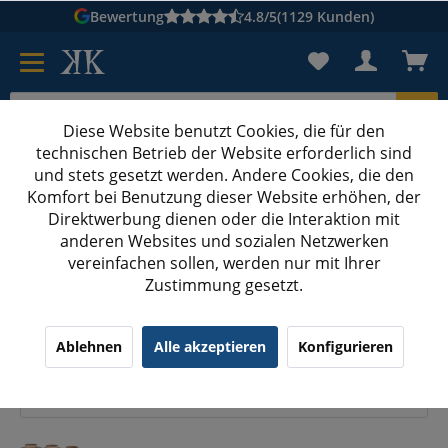
Bewertung
4.8/5
(1129 Kunden)
Diese Website benutzt Cookies, die für den
technischen Betrieb der Website erforderlich sind
Karton suchen
und stets gesetzt werden. Andere Cookies, die den
Komfort bei Benutzung dieser Website erhöhen, der
Kartons bedrucken
Kartons nach Maß
Direktwerbung dienen oder die Interaktion mit
anderen Websites und sozialen Netzwerken
Folien, Paletten & Umreifung
vereinfachen sollen, werden nur mit Ihrer
Zustimmung gesetzt.
Optimaler Schutz für Ihre Waren: Folien,
Ablehnen
Alle akzeptieren
Konfigurieren
Paletten & Umreifungszubehör günstig
kaufen