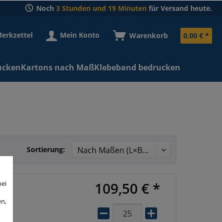
Noch
3 Stunden und 19 Minuten
für Versand heute.
erkzettel
Mein Konto
Warenkorb
0,00 € *
ucken
Kartons nach Maß
Klebeband bedrucken
Sortierung:
bei
109,50 € *
en,