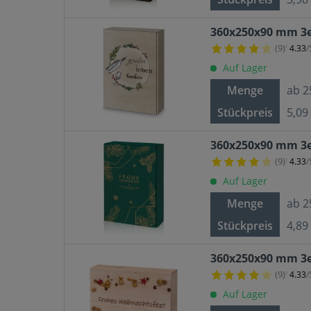
360x250x90 mm 3er
(9)
4.33
/
¹
Auf Lager
Menge
ab
2
Stückpreis
5,09
360x250x90 mm 3e
(9)
4.33
/
¹
Auf Lager
Menge
ab
2
Stückpreis
4,89
360x250x90 mm 3er
(9)
4.33
/
¹
Auf Lager