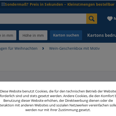
Sondermaß? Preis in Sekunden – Kleinstmengen bestellbar
M
Kartons bedr
Karton suchen
gen für Weihnachten
Wein-Geschenkbox mit Motiv
Diese Website benutzt Cookies, die für den technischen Betrieb der Website
 Präsentkarton Grau (genießen, leben, lachen)
forderlich sind und stets gesetzt werden. Andere Cookies, die den Komfort 
Benutzung dieser Website erhöhen, der Direktwerbung dienen oder die
Merken
5.00
teraktion mit anderen Websites und sozialen Netzwerken vereinfachen soll
werden nur mit Ihrer Zustimmung gesetzt.