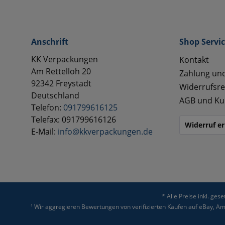
Anschrift
Shop Servi
KK Verpackungen
Kontakt
Am Rettelloh 20
Zahlung un
92342 Freystadt
Widerrufsre
Deutschland
AGB und Ku
Telefon:
091799616125
Telefax: 091799616126
Widerruf er
E-Mail:
info@kkverpackungen.de
* Alle Preise inkl. ges
¹ Wir aggregieren Bewertungen von verifizierten Käufen auf eBay, 