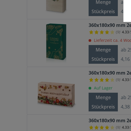
Menge
ab
2
Stückpreis
4,38
360x180x90 mm 2e
(9)
4.33
/
¹
Lieferzeit ca. 4 W
Menge
ab
2
Stückpreis
4,16
360x180x90 mm 2er
(9)
4.33
/
¹
Auf Lager
Menge
ab
2
Stückpreis
4,38
360x180x90 mm 2e
(9)
4.33
/
¹