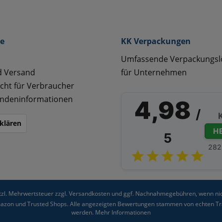
ce
KK Verpackungen
Umfassende Verpackungs
d Versand
für Unternehmen
cht für Verbraucher
ndeninformationen
4,98
/
klären
H
5
282
etzl. Mehrwertsteuer zzgl.
Versandkosten
und ggf. Nachnahmegebühren, wenn nic
Amazon und Trusted Shops. Alle angezeigten Bewertungen stammen von echten Tra
werden.
Mehr Informationen