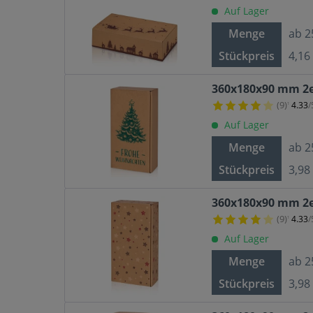
Auf Lager
Menge
ab
2
Stückpreis
4,16
360x180x90 mm 2e
(9)
4.33
/
¹
Auf Lager
Menge
ab
2
Stückpreis
3,98
360x180x90 mm 2er
(9)
4.33
/
¹
Auf Lager
Menge
ab
2
Stückpreis
3,98