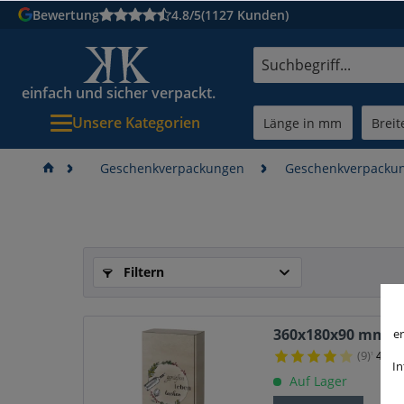
Bewertung
4.8/5
(1127 Kunden)
einfach und sicher verpackt.
Unsere Kategorien
Geschenkverpackungen
Geschenkverpackun
Filtern
360x180x90 mm 2er
er
(9)
4.33
/
¹
In
Auf Lager