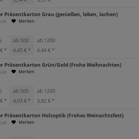
 Präsentkarton Grau (genießen, leben, lachen)
Merken
5.00
5
ab
500
ab
1200
 € *
4,45 € *
4,44 € *
r Präsentkarton Grün/Gold (Frohe Weihnachten)
Merken
5.00
5
ab
500
ab
1200
 € *
4,03 € *
3,82 € *
 Präsentkarton Holzoptik (Frohes Weinachtsfest)
Merken
5.00