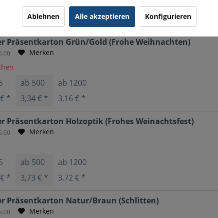
5
ab
500
ab
1200
Ablehnen
Alle akzeptieren
Konfigurieren
 € *
3,73 € *
3,72 € *
r Präsentkarton Grün/Gold (Frohe Weihnachten)
Merken
5.00
ochen
5
ab
500
ab
1200
 € *
3,34 € *
3,16 € *
 Präsentkarton Holzoptik (Frohes Weinachtsfest)
Merken
5.00
5
ab
500
ab
1200
 € *
3,73 € *
3,72 € *
r Präsentkarton Natur/Braun (Schlitten)
Merken
5.00