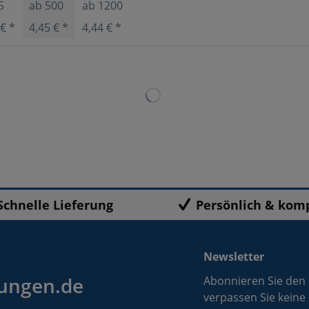
5
ab
500
ab
1200
 € *
4,45 € *
4,44 € *
Schnelle Lieferung
Persönlich & kom
Newsletter
ungen.de
Abonnieren Sie den
verpassen Sie keine