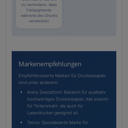
zu verhindern, dass
Farbpigmente
während des Drucks
verwischen
Markenempfehlungen
Empfehlenswerte Marken für Druckerpapier
sind unter anderem:
Avery Zweckform: Bekannt für qualitativ
hochwertiges Druckerpapier, das sowohl
für Tintenstrahl- als auch für
Laserdrucker geeignet ist.
Tecno: Spezialisierte Marke für