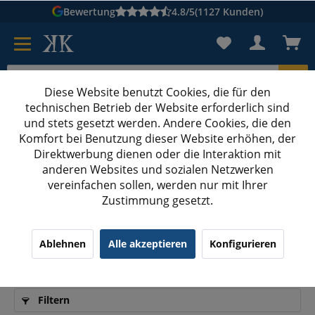
Bewertung
4.8/5
(1127 Kunden)
Diese Website benutzt Cookies, die für den
technischen Betrieb der Website erforderlich sind
Karton suchen
und stets gesetzt werden. Andere Cookies, die den
Komfort bei Benutzung dieser Website erhöhen, der
Kartons bedrucken
Kartons nach Maß
Direktwerbung dienen oder die Interaktion mit
anderen Websites und sozialen Netzwerken
Druckerpapier
vereinfachen sollen, werden nur mit Ihrer
Zustimmung gesetzt.
Bestes Druckerpapier: Vergleich 2026 für
Ablehnen
Alle akzeptieren
Konfigurieren
Qualität und Preis
Filtern