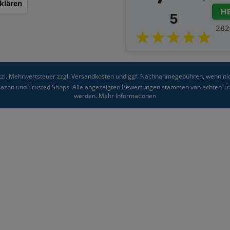
klären
H
5
282
etzl. Mehrwertsteuer zzgl.
Versandkosten
und ggf. Nachnahmegebühren, wenn nic
Amazon und Trusted Shops. Alle angezeigten Bewertungen stammen von echten Tra
werden.
Mehr Informationen