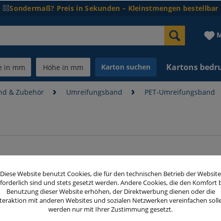
Sondermaß? Preis in Sekunden – Kleinstmengen bestellbar
M
Kartons bedr
Karton suchen
nd & Zubehör
Umreifungsband
PET-Umreifungsband
tig und sicher verpacken mit Umre
Diese Website benutzt Cookies, die für den technischen Betrieb der Website
forderlich sind und stets gesetzt werden. Andere Cookies, die den Komfort 
Benutzung dieser Website erhöhen, der Direktwerbung dienen oder die
teraktion mit anderen Websites und sozialen Netzwerken vereinfachen soll
werden nur mit Ihrer Zustimmung gesetzt.
füllen und suchen eine Alternative zum Stahlband? Dann en