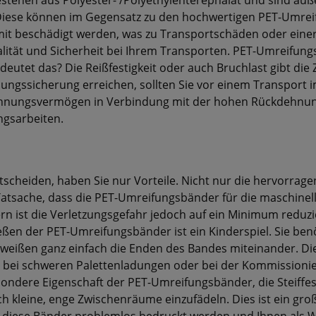
tehen aus Polyester- /Polyethylenterephalat und sind äuße
. Diese können im Gegensatz zu den hochwertigen PET-Umr
mit beschädigt werden, was zu Transportschäden oder eine
alität und Sicherheit bei Ihrem Transporten. PET-Umreifun
eutet das? Die Reißfestigkeit oder auch Bruchlast gibt die 
ungssicherung erreichen, sollten Sie vor einem Transport 
sdehnungsvermögen in Verbindung mit der hohen Rückdehn
ngsarbeiten.
cheiden, haben Sie nur Vorteile. Nicht nur die hervorragen
sache, dass die PET-Umreifungsbänder für die maschinelle 
ist die Verletzungsgefahr jedoch auf ein Minimum reduziert
eßen der PET-Umreifungsbänder ist ein Kinderspiel. Sie ben
weißen ganz einfach die Enden des Bandes miteinander. Die
bei schweren Palettenladungen oder bei der Kommissionie
ondere Eigenschaft der PET-Umreifungsbänder, die Steiffest
h kleine, enge Zwischenräume einzufädeln. Dies ist ein groß