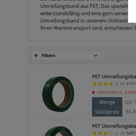
Umreifungsband aus PET. Das spezielle P
widerstandsfähig und eine gern verwendet
Umreifungsband in unserem Onlineshop an
Ihren Warentransport sind, entscheiden 
Filtern
PET Umreifungsba
(6)
4.17
/
¹
Lieferzeit ca. 4 W
Menge
bis
Stückpreis
94,7
PET Umreifungsba
(9)
3.67
/
¹