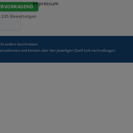
Impressum
ERVORRAGEND
.335 Bewertungen
ht anders beschrieben
nsaktionen und können über den jeweiligen Quell-Link nachvollzogen