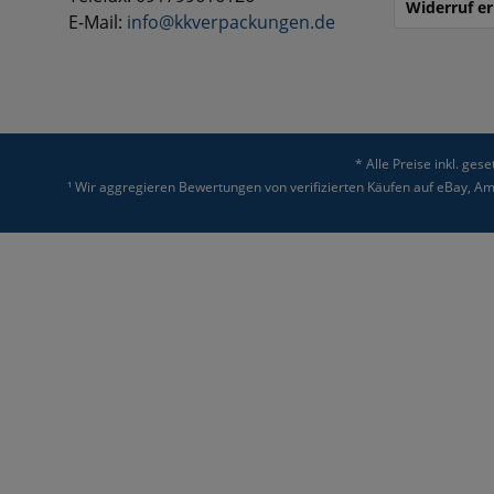
Widerruf er
E-Mail:
info@kkverpackungen.de
* Alle Preise inkl. ges
¹ Wir aggregieren Bewertungen von verifizierten Käufen auf eBay, 