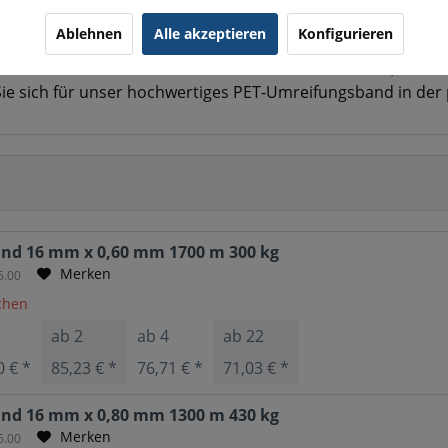
ET-Umreifungsband in unterschiedlichen Bandbreiten, Band
Ablehnen
Alle akzeptieren
Konfigurieren
e Alternative zum Stahlband. Wir bieten Ihnen als Vollsort
. Wenn Sie also auf der Suche nach einer sicheren, schne
Sie sich für unser hochwertiges PET-Umreifungsband in de
nd 16 mm x 0,60 mm 1700 m 300 kg
Merken
5.00
ochen
1
ab
2
ab
4
ab
22
0 € *
85,23 € *
76,71 € *
71,03 € *
nd 16 mm x 0,80 mm 1300 m 430 kg
Merken
5.00