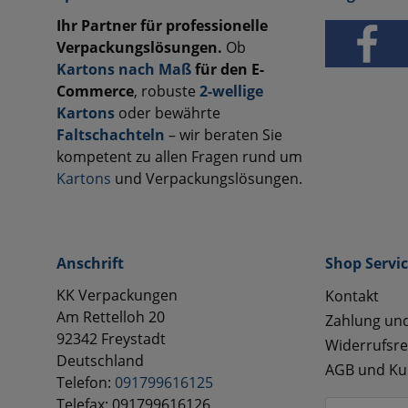
Ihr Partner für professionelle
Verpackungslösungen.
Ob
Kartons nach Maß
für den E-
Commerce
, robuste
2-wellige
Kartons
oder bewährte
Faltschachteln
– wir beraten Sie
kompetent zu allen Fragen rund um
Kartons
und Verpackungslösungen.
Anschrift
Shop Servi
KK Verpackungen
Kontakt
Am Rettelloh 20
Zahlung un
92342 Freystadt
Widerrufsre
Deutschland
AGB und Ku
Telefon:
091799616125
Telefax: 091799616126