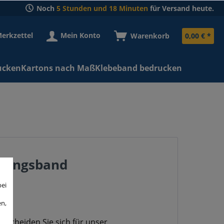
Noch
5 Stunden und 18 Minuten
für Versand heute.
erkzettel
Mein Konto
Warenkorb
0,00 € *
ucken
Kartons nach Maß
Klebeband bedrucken
ifungsband
bei
en,
tscheiden Sie sich für unser