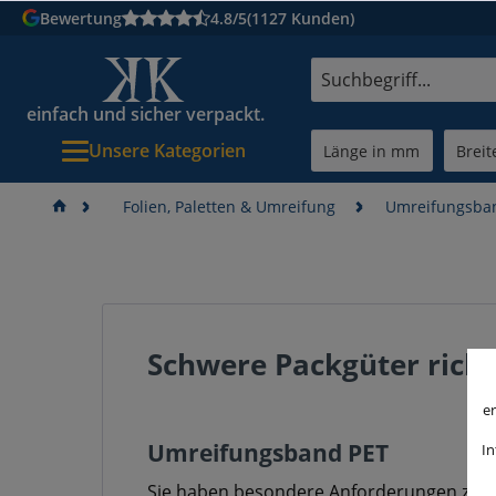
Bewertung
4.8/5
(1127 Kunden)
einfach und sicher verpackt.
Unsere Kategorien
Folien, Paletten & Umreifung
Umreifungsba
Schwere Packgüter rich
er
Umreifungsband PET
In
Sie haben besondere Anforderungen zu er