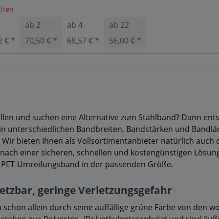
ochen
1
ab
2
ab
4
ab
22
2 € *
70,50 € *
68,57 € *
56,00 € *
llen und suchen eine Alternative zum Stahlband? Dann ents
in unterschiedlichen Bandbreiten, Bandstärken und Bandlän
 Wir bieten Ihnen als Vollsortimentanbieter natürlich auc
 nach einer sicheren, schnellen und kostengünstigen Lösung
es PET-Umreifungsband in der passenden Größe.
setzbar, geringe Verletzungsgefahr
 schon allein durch seine auffällige grüne Farbe von den