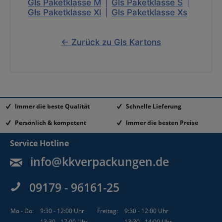
Gls Paketklasse M
|
Gls Paketklasse S
|
Gls Paketklasse Xl
|
Gls Paketklasse Xs
← Zurück zu Gls Kartons
Immer die beste Qualität
Schnelle Lieferung
Persönlich & kompetent
Immer die besten Preise
Service Hotline
info@kkverpackungen.de
09179 - 96161-25
Mo - Do:
9:30 - 12:00 Uhr
Freitag:
9:30 - 12:00 Uhr
13:30 - 17:00 Uhr
13:30 - 14:00 Uhr