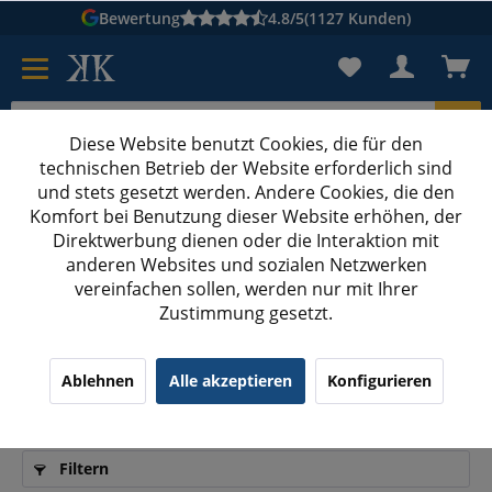
Bewertung
4.8/5
(1127 Kunden)
Diese Website benutzt Cookies, die für den
technischen Betrieb der Website erforderlich sind
Karton suchen
und stets gesetzt werden. Andere Cookies, die den
Komfort bei Benutzung dieser Website erhöhen, der
Kartons bedrucken
Kartons nach Maß
Direktwerbung dienen oder die Interaktion mit
anderen Websites und sozialen Netzwerken
Druckverschlussbeutel
vereinfachen sollen, werden nur mit Ihrer
Zustimmung gesetzt.
Druckverschlussbeutel: Qualität und Preis-
Ablehnen
Alle akzeptieren
Konfigurieren
Leistungs-Verhältnis im Vergleich
Filtern