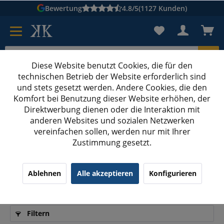
Bewertung
4.8/5
(1127 Kunden)
Diese Website benutzt Cookies, die für den
technischen Betrieb der Website erforderlich sind
Karton suchen
und stets gesetzt werden. Andere Cookies, die den
Komfort bei Benutzung dieser Website erhöhen, der
Kartons bedrucken
Kartons nach Maß
Direktwerbung dienen oder die Interaktion mit
anderen Websites und sozialen Netzwerken
Präsentkörbe viereckig
vereinfachen sollen, werden nur mit Ihrer
Zustimmung gesetzt.
Präsentkörbe viereckig: Stilvoll und praktisch
Ablehnen
Alle akzeptieren
Konfigurieren
für jeden Anlass
Filtern