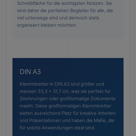
Schreibfläche für die wichtigsten Notizen. Sie
sind daher die perfekten Begleiter für alle, die
viel unterwegs sind und dennoch stets
organisiert bleiben möchten.
DIN A3
Klemmbretter in DIN A3 sind größer und
messen 53,3 x 31,7 cm, was sie perfekt für
Zeichnungen oder großformatige Dokumente
macht. Diese großformatigen Klemmbretter
bieten ausreichend Platz für kreative Arbeiten
und Präsentationen und haben die Maße, die
für solche Anwendungen ideal sind.