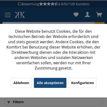
Bewertung
4.8/5
(1128 Kunden)
Diese Website benutzt Cookies, die für den
technischen Betrieb der Website erforderlich sind
Karton suchen
und stets gesetzt werden. Andere Cookies, die den
Komfort bei Benutzung dieser Website erhöhen, der
Kartons bedrucken
Kartons nach Maß
Direktwerbung dienen oder die Interaktion mit
anderen Websites und sozialen Netzwerken
Versandtaschen aus Vollpappe Weiß
vereinfachen sollen, werden nur mit Ihrer
Zustimmung gesetzt.
Optimale Versandtaschen aus Vollpappe in
Ablehnen
Alle akzeptieren
Konfigurieren
Weiß für sicheren Versand
Filtern