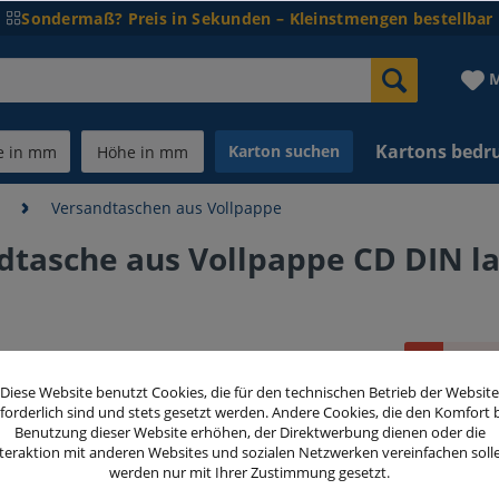
Sondermaß? Preis in Sekunden – Kleinstmengen bestellbar
M
Kartons bedr
Karton suchen
n
Versandtaschen aus Vollpappe
tasche aus Vollpappe CD DIN l
Dieser
Diese Website benutzt Cookies, die für den technischen Betrieb der Website
66,00 
forderlich sind und stets gesetzt werden. Andere Cookies, die den Komfort 
Benutzung dieser Website erhöhen, der Direktwerbung dienen oder die
inkl. MwSt.
zzg
teraktion mit anderen Websites und sozialen Netzwerken vereinfachen soll
werden nur mit Ihrer Zustimmung gesetzt.