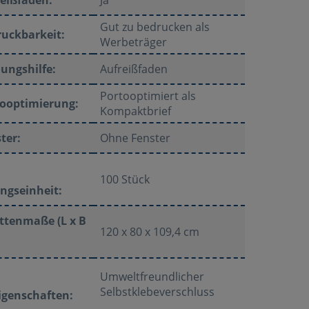
Gut zu bedrucken als
uckbarkeit:
Werbeträger
ungshilfe:
Aufreißfaden
Portooptimiert als
tooptimierung:
Kompaktbrief
ter:
Ohne Fenster
100 Stück
ngseinheit:
ttenmaße (L x B
120 x 80 x 109,4 cm
Umweltfreundlicher
Selbstklebeverschluss
genschaften: