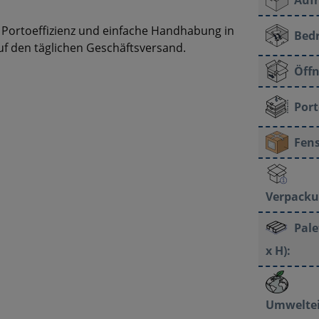
 Portoeffizienz und einfache Handhabung in
Bedr
f den täglichen Geschäftsversand.
Öffn
Por
Fens
Verpacku
Pale
x H):
Umweltei