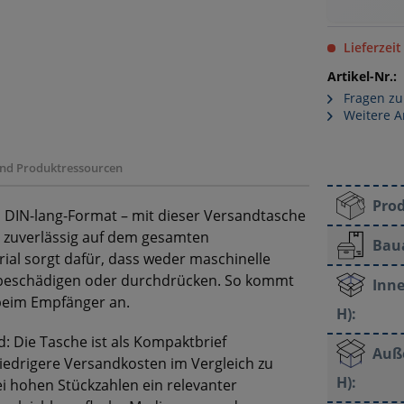
Lieferzeit
Artikel-Nr.:
Fragen zu
Weitere A
 und Produktressourcen
Pro
DIN-lang-Format – mit dieser Versandtasche
te zuverlässig auf dem gesamten
Bau
al sorgt dafür, dass weder maschinelle
 beschädigen oder durchdrücken. So kommt
Inne
beim Empfänger an.
H):
d: Die Tasche ist als Kompaktbrief
Auß
niedrigere Versandkosten im Vergleich zu
H):
i hohen Stückzahlen ein relevanter