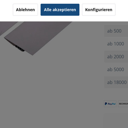
Menge
Ablehnen
Alle akzeptieren
Konfigurieren
ab
100
ab
500
ab
1000
ab
2000
ab
5000
ab
18000