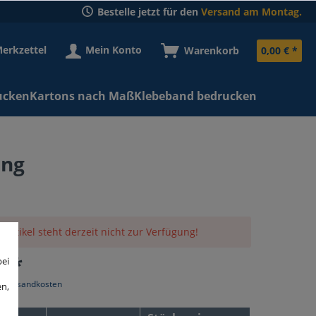
Bestelle jetzt für den
Versand am Montag.
erkzettel
Mein Konto
Warenkorb
0,00 € *
ucken
Kartons nach Maß
Klebeband bedrucken
ang
 Artikel steht derzeit nicht zur Verfügung!
€ *
bei
l. Versandkosten
en,