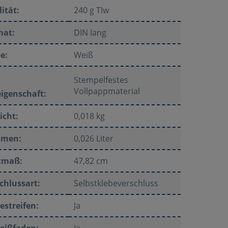
ität:
240 g Tlw
mat:
DIN lang
e:
Weiß
Stempelfestes
Vollpappmaterial
igenschaft:
icht:
0,018 kg
umen:
0,026 Liter
tmaß:
47,82 cm
chlussart:
Selbstklebeverschluss
estreifen:
Ja
eißfaden:
Ja