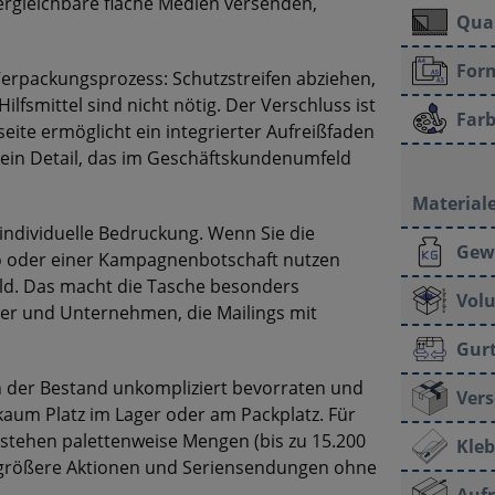
ergleichbare flache Medien versenden,
Qual
For
Verpackungsprozess: Schutzstreifen abziehen,
ilfsmittel sind nicht nötig. Der Verschluss ist
Farb
eite ermöglicht ein integrierter Aufreißfaden
 ein Detail, das im Geschäftskundenumfeld
Materiale
r individuelle Bedruckung. Wenn Sie die
Gew
o oder einer Kampagnenbotschaft nutzen
bild. Das macht die Tasche besonders
Vol
ler und Unternehmen, die Mailings mit
Gur
ch der Bestand unkompliziert bevorraten und
Vers
kaum Platz im Lager oder am Packplatz. Für
ehen palettenweise Mengen (bis zu 15.200
Kleb
h größere Aktionen und Seriensendungen ohne
Aufr