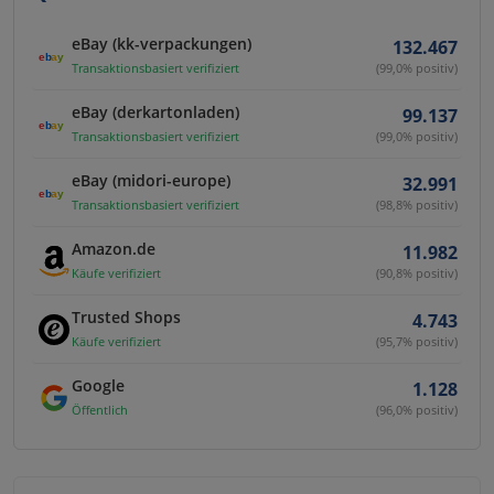
eBay (kk-verpackungen)
132.467
Transaktionsbasiert verifiziert
(99,0% positiv)
eBay (derkartonladen)
99.137
Transaktionsbasiert verifiziert
(99,0% positiv)
eBay (midori-europe)
32.991
Transaktionsbasiert verifiziert
(98,8% positiv)
Amazon.de
11.982
Käufe verifiziert
(90,8% positiv)
Trusted Shops
4.743
Käufe verifiziert
(95,7% positiv)
Google
1.128
Öffentlich
(96,0% positiv)