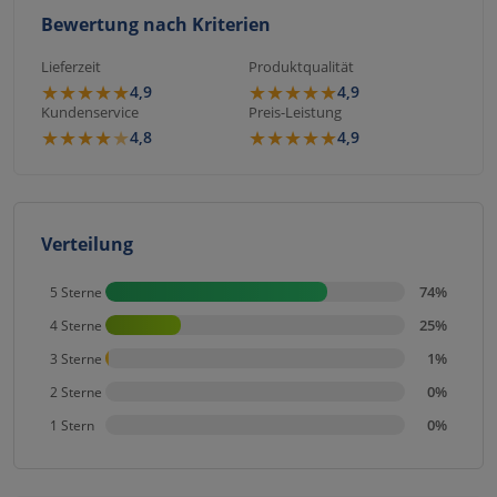
Bewertung nach Kriterien
Lieferzeit
Produktqualität
★
★
★
★
★
★
★
★
★
★
4,9
4,9
Kundenservice
Preis-Leistung
★
★
★
★
★
★
★
★
★
★
4,8
4,9
Verteilung
74%
5 Sterne
25%
4 Sterne
1%
3 Sterne
0%
2 Sterne
0%
1 Stern