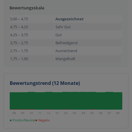
Bewertungsskala
5,00 – 4,75
Ausgezeichnet
4,75 – 4,25
Sehr Gut
4,25 – 3,75
Gut
3,75 – 2,75
Befriedigend
2,75 – 1,75
Ausreichend
1,75 – 1,00
Mangelhaft
Bewertungstrend (12 Monate)
08
09
10
11
12
01
02
03
04
05
06
07
08
■ Positiv/Neutral
■ Negativ