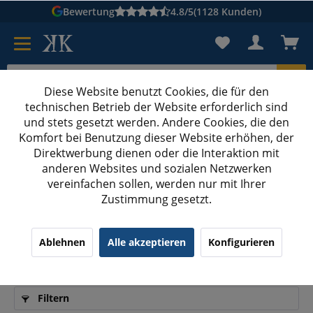
Bewertung
4.8/5
(1128 Kunden)
Diese Website benutzt Cookies, die für den
technischen Betrieb der Website erforderlich sind
Karton suchen
und stets gesetzt werden. Andere Cookies, die den
Komfort bei Benutzung dieser Website erhöhen, der
Kartons bedrucken
Kartons nach Maß
Direktwerbung dienen oder die Interaktion mit
anderen Websites und sozialen Netzwerken
Malervlies
vereinfachen sollen, werden nur mit Ihrer
Zustimmung gesetzt.
Malervlies: Eigenschaften, Vorteile &
Ablehnen
Alle akzeptieren
Konfigurieren
Anwendung
Filtern