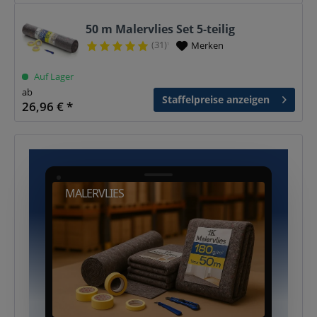
50 m Malervlies Set 5-teilig
(31)
Merken
¹
Auf Lager
ab
Staffelpreise anzeigen
26,96 € *
MALERVLIES