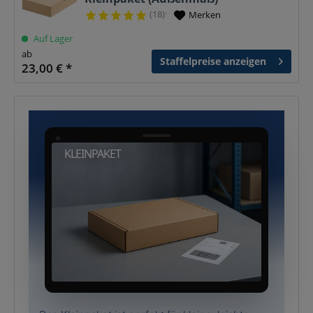
(18)
Merken
¹
Auf Lager
ab
Staffelpreise anzeigen
23,00 € *
KLEINPAKET