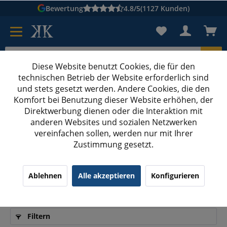
Bewertung
4.8/5
(1127 Kunden)
Diese Website benutzt Cookies, die für den
technischen Betrieb der Website erforderlich sind
Karton suchen
und stets gesetzt werden. Andere Cookies, die den
Komfort bei Benutzung dieser Website erhöhen, der
Kartons bedrucken
Kartons nach Maß
Direktwerbung dienen oder die Interaktion mit
anderen Websites und sozialen Netzwerken
DHL Kleinpaket
vereinfachen sollen, werden nur mit Ihrer
Zustimmung gesetzt.
Kleinpaket Versand – Die beste Lösung für
Ablehnen
Alle akzeptieren
Konfigurieren
kleine Waren
Filtern