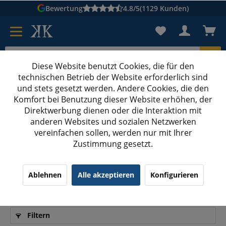
Bewertung
4.8/5
(1129 Kunden)
Diese Website benutzt Cookies, die für den
technischen Betrieb der Website erforderlich sind
Karton suchen
und stets gesetzt werden. Andere Cookies, die den
Komfort bei Benutzung dieser Website erhöhen, der
Kartons bedrucken
Kartons nach Maß
Direktwerbung dienen oder die Interaktion mit
anderen Websites und sozialen Netzwerken
Kartons ab 400 mm Länge
vereinfachen sollen, werden nur mit Ihrer
Zustimmung gesetzt.
Stabile Kartons ab 400 mm Länge für sicheren
Ablehnen
Alle akzeptieren
Konfigurieren
Versand
Filtern