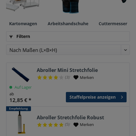
Kartonwagen
Arbeitshandschuhe
Cuttermesser
Filtern
Abroller Mini Stretchfolie
(3)
Merken
¹
Auf Lager
ab
Staffelpreise anzeigen
12,85 € *
Empfehlung
Abroller Stretchfolie Robust
(5)
Merken
¹