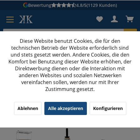
Bewertung
4.8/5
(1129 Kunden)
Diese Website benutzt Cookies, die für den
technischen Betrieb der Website erforderlich sind
Karton suchen
und stets gesetzt werden. Andere Cookies, die den
Komfort bei Benutzung dieser Website erhöhen, der
Kartons bedrucken
Kartons nach Maß
Direktwerbung dienen oder die Interaktion mit
anderen Websites und sozialen Netzwerken
Lagerbedarf
vereinfachen sollen, werden nur mit Ihrer
Zustimmung gesetzt.
Alles für Ihren Lagerbedarf: Effizienz und
Ablehnen
Alle akzeptieren
Konfigurieren
Ordnung in Ihrem Lager