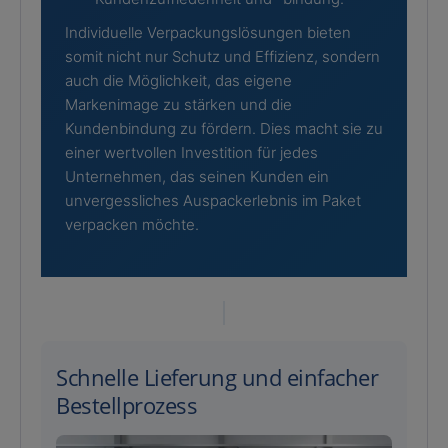
Individuelle Verpackungslösungen bieten
somit nicht nur Schutz und Effizienz, sondern
auch die Möglichkeit, das eigene
Markenimage zu stärken und die
Kundenbindung zu fördern. Dies macht sie zu
einer wertvollen Investition für jedes
Unternehmen, das seinen Kunden ein
unvergessliches Auspackerlebnis im Paket
verpacken möchte.
Schnelle Lieferung und einfacher
Bestellprozess