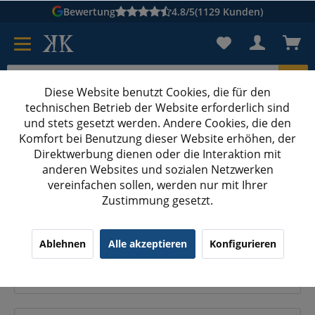
Bewertung
4.8/5
(1129 Kunden)
Diese Website benutzt Cookies, die für den
technischen Betrieb der Website erforderlich sind
Karton suchen
und stets gesetzt werden. Andere Cookies, die den
Komfort bei Benutzung dieser Website erhöhen, der
Kartons bedrucken
Kartons nach Maß
Direktwerbung dienen oder die Interaktion mit
anderen Websites und sozialen Netzwerken
Versandtaschen aus Wellpappe mit Querbefüllung
vereinfachen sollen, werden nur mit Ihrer
Zustimmung gesetzt.
Versandtaschen aus Wellpappe mit
Ablehnen
Alle akzeptieren
Konfigurieren
Querbefüllung: Praktisch und günstig online
kaufen