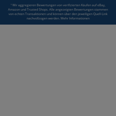
¹ Wir aggregieren Bewertungen von verifizierten Käufen auf eBay,
Amazon und Trusted Shops. Alle angezeigten Bewertungen stammen
von echten Transaktionen und können über den jeweiligen Quell-Link
nachvollzogen werden.
Mehr Informationen