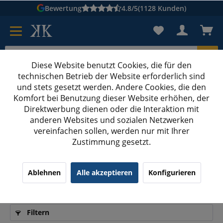
Bewertung
4.8/5
(1128 Kunden)
Diese Website benutzt Cookies, die für den
technischen Betrieb der Website erforderlich sind
Karton suchen
und stets gesetzt werden. Andere Cookies, die den
Komfort bei Benutzung dieser Website erhöhen, der
Kartons bedrucken
Kartons nach Maß
Direktwerbung dienen oder die Interaktion mit
anderen Websites und sozialen Netzwerken
Kartons ab 100 mm Länge
vereinfachen sollen, werden nur mit Ihrer
Zustimmung gesetzt.
Hochwertige Kartons ab 100 mm Länge
Ablehnen
Alle akzeptieren
Konfigurieren
online günstig kaufen
Filtern