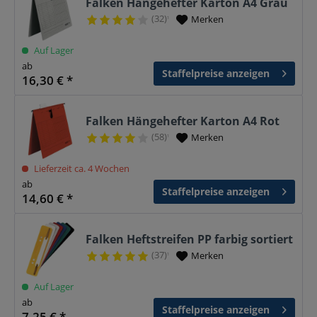
Falken Hängehefter Karton A4 Grau
(32)
Merken
¹
Auf Lager
ab
Staffelpreise anzeigen
16,30 € *
Falken Hängehefter Karton A4 Rot
(58)
Merken
¹
Lieferzeit ca. 4 Wochen
ab
Staffelpreise anzeigen
14,60 € *
Falken Heftstreifen PP farbig sortiert
(37)
Merken
¹
Auf Lager
ab
Staffelpreise anzeigen
7,25 € *