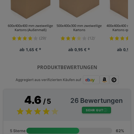
600x400x400 mm zweiwellige
500x400x300 mm zweiwellige
400x400x400 mm 
Kartons (Außenmaß)
Kartons
Kartons quadr
(29)
(12)
¹
¹
ab 1,65 € *
ab 0,95 € *
ab 0,93 
PRODUKTBEWERTUNGEN
Aggregiert aus verifizierten Käufen auf
4.6
26 Bewertungen
/ 5
SEHR GUT
5 Sterne
62%