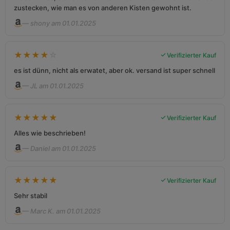
zustecken, wie man es von anderen Kisten gewohnt ist.
— shony am 01.01.2025
★
★
★
★
☆
Verifizierter Kauf
es ist dünn, nicht als erwatet, aber ok. versand ist super schnell
— JL am 01.01.2025
★
★
★
★
★
Verifizierter Kauf
Alles wie beschrieben!
— Daniel am 01.01.2025
★
★
★
★
★
Verifizierter Kauf
Sehr stabil
— Marc K. am 01.01.2025