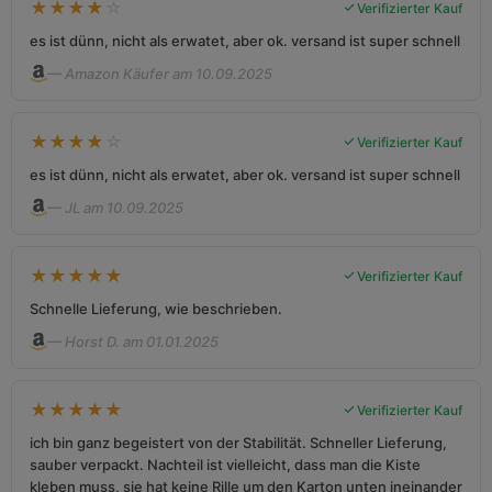
★
★
★
★
☆
Verifizierter Kauf
es ist dünn, nicht als erwatet, aber ok. versand ist super schnell
— Amazon Käufer am 10.09.2025
★
★
★
★
☆
Verifizierter Kauf
es ist dünn, nicht als erwatet, aber ok. versand ist super schnell
— JL am 10.09.2025
★
★
★
★
★
Verifizierter Kauf
Schnelle Lieferung, wie beschrieben.
— Horst D. am 01.01.2025
★
★
★
★
★
Verifizierter Kauf
ich bin ganz begeistert von der Stabilität. Schneller Lieferung,
sauber verpackt. Nachteil ist vielleicht, dass man die Kiste
kleben muss, sie hat keine Rille um den Karton unten ineinander