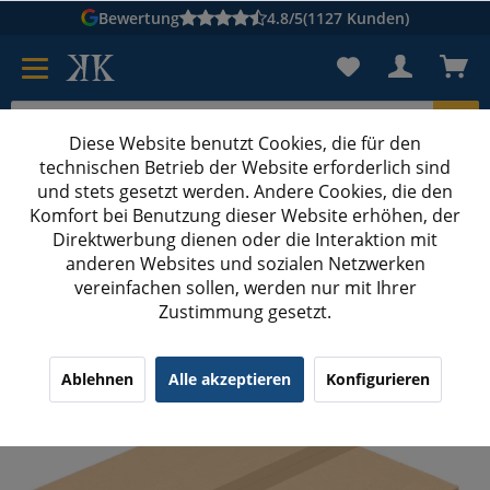
Bewertung
4.8/5
(1127 Kunden)
Diese Website benutzt Cookies, die für den
technischen Betrieb der Website erforderlich sind
Karton suchen
und stets gesetzt werden. Andere Cookies, die den
Komfort bei Benutzung dieser Website erhöhen, der
Kartons bedrucken
Kartons nach Maß
Direktwerbung dienen oder die Interaktion mit
anderen Websites und sozialen Netzwerken
GLS Paketklasse M
vereinfachen sollen, werden nur mit Ihrer
Zustimmung gesetzt.
400x400x200-300 mm zweiwellige Kartons
¹
(26)
4.62/5.00
Ablehnen
Alle akzeptieren
Konfigurieren