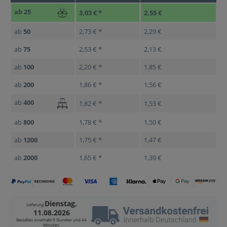
ab
25
3,03 € *
2,55 €
ab
50
2,73 € *
2,29 €
ab
75
2,53 € *
2,13 €
ab
100
2,20 € *
1,85 €
ab
200
1,86 € *
1,56 €
ab
400
1,82 € *
1,53 €
ab
800
1,78 € *
1,50 €
ab
1200
1,75 € *
1,47 €
ab
2000
1,65 € *
1,39 €
Dienstag,
Lieferung
11.08.2026
Bestellen innerhalb
9 Stunden und 44
Minuten
.