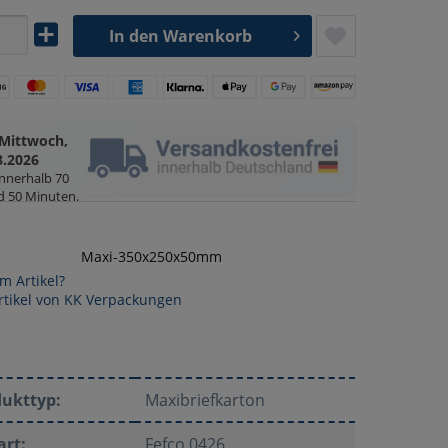
In den
Warenkorb
Mittwoch,
8.2026
innerhalb
70
d 50 Minuten
.
Maxi-350x250x50mm
m Artikel?
rtikel von KK Verpackungen
dukttyp:
Maxibriefkarton
art:
Fefco 0426