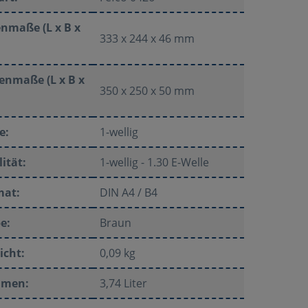
nmaße (L x B x
333 x 244 x 46 mm
enmaße (L x B x
350 x 250 x 50 mm
e:
1-wellig
ität:
1-wellig - 1.30 E-Welle
mat:
DIN A4 / B4
e:
Braun
icht:
0,09 kg
umen:
3,74 Liter