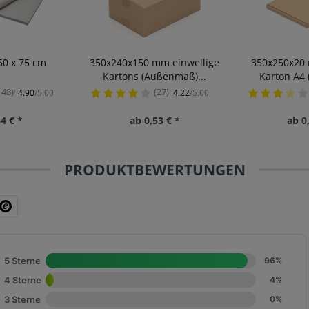
50 x 75 cm
350x240x150 mm einwellige
350x250x20
Kartons (Außenmaß)...
Karton A4
148)
(27)
4.90
/5.00
4.22
/5.00
¹
¹
4 € *
ab 0,53 € *
ab 0
PRODUKTBEWERTUNGEN
5 Sterne
96%
4 Sterne
4%
3 Sterne
0%