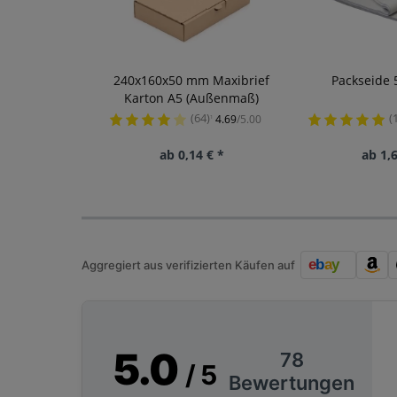
240x160x50 mm Maxibrief
Packseide 
Karton A5 (Außenmaß)
(64)
(
4.69
/5.00
¹
ab 0,14 € *
ab 1,6
Aggregiert aus verifizierten Käufen auf
5.0
78
/ 5
Bewertungen