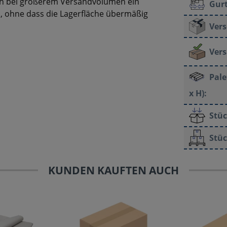
auch bei größerem Versandvolumen ein
Gur
n, ohne dass die Lagerfläche übermäßig
Vers
Vers
Pale
x H):
Stüc
Stüc
KUNDEN KAUFTEN AUCH