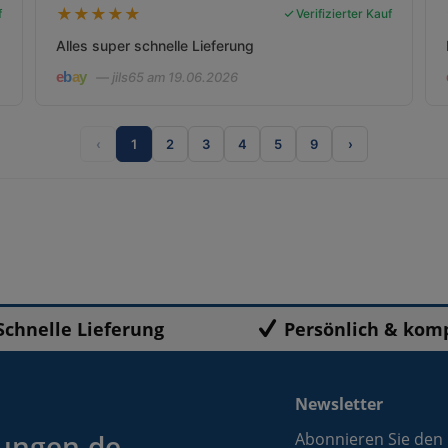
★
★
★
★
★
f
Verifizierter Kauf
Alles super schnelle Lieferung
— jils65 am 19.06.2026
‹
1
2
3
4
5
9
›
Schnelle Lieferung
Persönlich & kom
Newsletter
ungen.de
Abonnieren Sie den