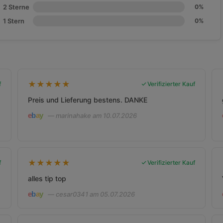
2 Sterne
0%
1 Stern
0%
★
★
★
★
★
f
Verifizierter Kauf
Preis und Lieferung bestens. DANKE
— marinahake am 10.07.2026
★
★
★
★
★
f
Verifizierter Kauf
alles tip top
— cesar0341 am 05.07.2026