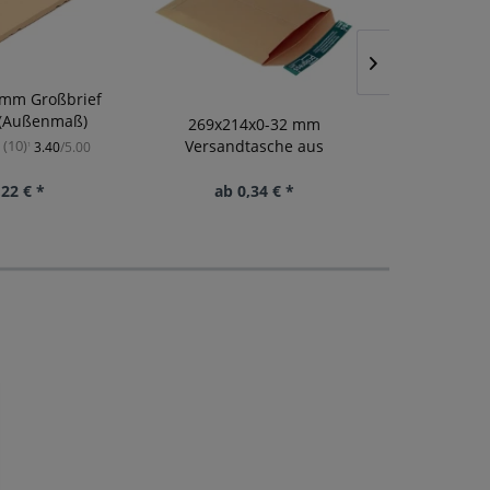
 mm Großbrief
400x300x20
 (Außenmaß)
K
269x214x0-32 mm
Versandtasche aus
(10)
3.40
/5.00
¹
Vollpappe...
,22 € *
ab 0,34 € *
ab 