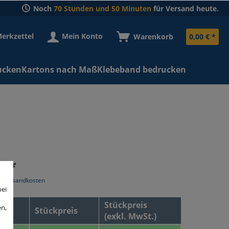
Noch
70 Stunden und 50 Minuten
für Versand heute.
erkzettel
Mein Konto
Warenkorb
0,00 € *
ucken
Kartons nach Maß
Klebeband bedrucken
€ *
l. Versandkosten
bei
Stückpreis
en,
Stückpreis
(exkl. MwSt.)