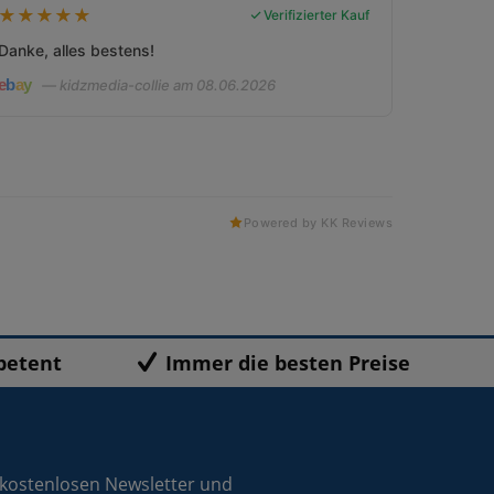
★
★
★
★
★
Verifizierter Kauf
Danke, alles bestens!
— kidzmedia-collie am 08.06.2026
Powered by KK Reviews
petent
Immer die besten Preise
 kostenlosen Newsletter und