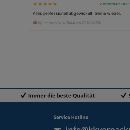
★
★
★
★
★
Verifizierter Kau
Alles professionell abgewickelt. Gerne wieder.
— vexora_official am 01.07.2026
Immer die beste Qualität
Service Hotline
info@kkverpack