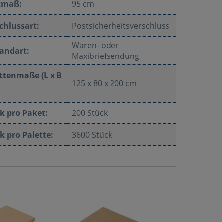
tmaß:
95 cm
chlussart:
Postsicherheitsverschluss
Waren- oder
andart:
Maxibriefsendung
ttenmaße (L x B
125 x 80 x 200 cm
k pro Paket:
200 Stück
k pro Palette:
3600 Stück