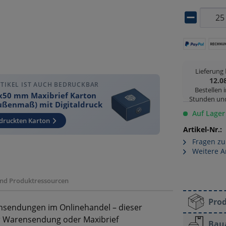
Lieferung
12.0
RTIKEL IST AUCH BEDRUCKBAR
Bestellen 
x50 mm Maxibrief Karton
Stunden un
ußenmaß) mit Digitaldruck
Auf Lager
druckten Karton
Artikel-Nr.:
Fragen zu
Weitere A
 und Produktressourcen
Pro
sendungen im Onlinehandel – dieser
er Warensendung oder Maxibrief
Bau