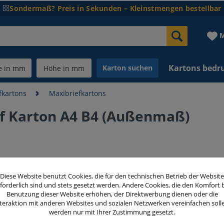
Sondermaß? Preis in Sekunden – Kleinstmengen bestellbar
M
Kartons bedr
Karton suchen
fkartons
Maxibriefkartons
f Karton A4 B4 (Außenmaß)
19,25 
Diese Website benutzt Cookies, die für den technischen Betrieb der Website
inkl. MwSt.
zzg
forderlich sind und stets gesetzt werden. Andere Cookies, die den Komfort 
Benutzung dieser Website erhöhen, der Direktwerbung dienen oder die
teraktion mit anderen Websites und sozialen Netzwerken vereinfachen soll
Menge
werden nur mit Ihrer Zustimmung gesetzt.