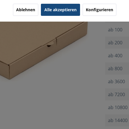
ab
25
Ablehnen
Alle akzeptieren
Konfigurieren
ab
50
ab
100
ab
200
ab
400
ab
800
ab
3600
ab
7200
ab
10800
ab
14400