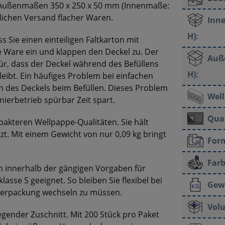
 Außenmaßen 350 x 250 x 50 mm (Innenmaße:
glichen Versand flacher Waren.
Inne
H):
 Sie einen einteiligen Faltkarton mit
e Ware ein und klappen den Deckel zu. Der
Auß
für, dass der Deckel während des Befüllens
H):
eibt. Ein häufiges Problem bei einfachen
en des Deckels beim Befüllen. Dieses Problem
Well
nierbetrieb spürbar Zeit spart.
Qual
mpakteren Wellpappe-Qualitäten. Sie hält
tzt. Mit einem Gewicht von nur 0,09 kg bringt
For
Farb
n innerhalb der gängigen Vorgaben für
klasse S geeignet. So bleiben Sie flexibel bei
Gew
 Verpackung wechseln zu müssen.
Vol
iegender Zuschnitt. Mit 200 Stück pro Paket