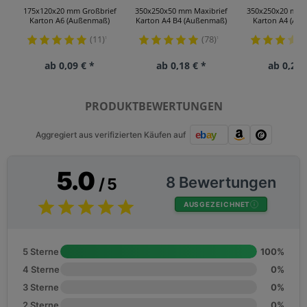
175x120x20 mm Großbrief
350x250x50 mm Maxibrief
350x250x20 mm 
Karton A6 (Außenmaß)
Karton A4 B4 (Außenmaß)
Karton A4 (Au
(11)
(78)
¹
¹
ab 0,09 € *
ab 0,18 € *
ab 0,22 
PRODUKTBEWERTUNGEN
Aggregiert aus verifizierten Käufen auf
5.0
8 Bewertungen
/ 5
AUSGEZEICHNET
5 Sterne
100%
4 Sterne
0%
3 Sterne
0%
2 Sterne
0%