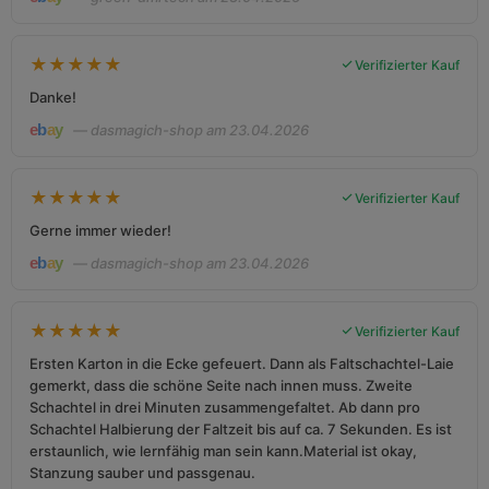
★
★
★
★
★
Verifizierter Kauf
Danke!
— dasmagich-shop am 23.04.2026
★
★
★
★
★
Verifizierter Kauf
Gerne immer wieder!
— dasmagich-shop am 23.04.2026
★
★
★
★
★
Verifizierter Kauf
Ersten Karton in die Ecke gefeuert. Dann als Faltschachtel-Laie
gemerkt, dass die schöne Seite nach innen muss. Zweite
Schachtel in drei Minuten zusammengefaltet. Ab dann pro
Schachtel Halbierung der Faltzeit bis auf ca. 7 Sekunden. Es ist
erstaunlich, wie lernfähig man sein kann.Material ist okay,
Stanzung sauber und passgenau.