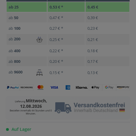
ab
25
0,53 € *
0,45 €
ab
50
0,47 € *
0,39 €
ab
100
0,27 € *
0,23 €
ab
200
0,25 € *
0,21 €
ab
400
0,22 € *
0,18 €
ab
800
0,20 € *
0,17 €
ab
9600
0,15 € *
0,13 €
Mittwoch,
Lieferung
12.08.2026
Bestellen innerhalb
44 Stunden und 0
Minuten
.
Auf Lager