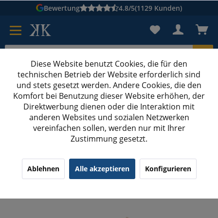
Bewertung
4.8/5
(1129 Kunden)
Diese Website benutzt Cookies, die für den
technischen Betrieb der Website erforderlich sind
Karton suchen
und stets gesetzt werden. Andere Cookies, die den
Komfort bei Benutzung dieser Website erhöhen, der
Kartons bedrucken
Kartons nach Maß
Direktwerbung dienen oder die Interaktion mit
anderen Websites und sozialen Netzwerken
GLS Paketklasse XS
vereinfachen sollen, werden nur mit Ihrer
Zustimmung gesetzt.
240x160x20 mm Großbrief Karton A5 (Außenmaß)
¹
(8)
5.00/5.00
Ablehnen
Alle akzeptieren
Konfigurieren