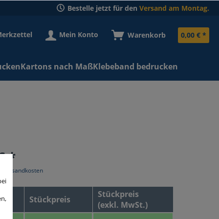
Bestelle jetzt für den
Versand am Montag.
erkzettel
Mein Konto
Warenkorb
0,00 € *
ucken
Kartons nach Maß
Klebeband bedrucken
€ *
l. Versandkosten
bei
Stückpreis
en,
Stückpreis
(exkl. MwSt.)