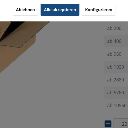
ab
20
Ablehnen
Alle akzeptieren
Konfigurieren
ab
100
ab
200
ab
400
ab
960
ab
1920
ab
2880
ab
5760
ab
10560