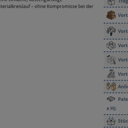
Trag
erialkreislauf – ohne Kompromisse bei der
Vort
Vort
Vort
Vort
Vort
Anli
Pale
x H):
Stüc