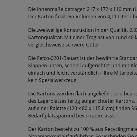
Die Innenmaße betragen 217 x 172 x 110 mm (L
Der Karton fasst ein Volumen von 4,11 Litern b
Die zweiwellige Konstruktion in der Qualität 2.0
Kartonqualität. Mit einer Traglast von rund 40 
vergleichsweise schwere Güter.
Die Fefco-0201-Bauart ist der bewährte Standa
Klappen unten, schnell aufgerichtet und mit Kl
einfach und leicht verständlich – Ihre Mitarbe
kein Spezialwerkzeug.
Die Kartons werden flach angeliefert und bean
des Lagerplatzes fertig aufgerichteter Kartons. 
auf einer Palette (120 x 80 x 115,8 cm) finden 9
Bedarf platzsparend bevorraten lässt.
Der Karton besteht zu 100 % aus Recyclingmate
Altpapierkreislauf zuführbar. So verbinden Sie 