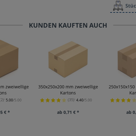
Stüc
KUNDEN KAUFTEN AUCH
m zweiwellige
350x250x200 mm zweiwellige
250x150x150
ons
Kartons
Ka
(2)
(35)
5.00
/5.00
4.40
/5.00
¹
¹
5 € *
ab 0,71 € *
ab 0