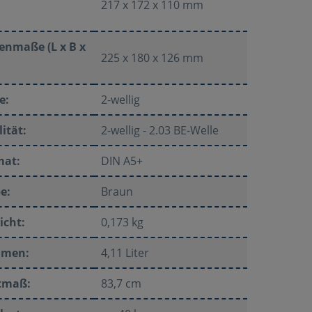
217 x 172 x 110 mm
enmaße (L x B x
225 x 180 x 126 mm
e:
2-wellig
ität:
2-wellig - 2.03 BE-Welle
mat:
DIN A5+
e:
Braun
icht:
0,173 kg
umen:
4,11 Liter
tmaß:
83,7 cm