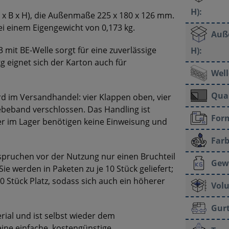
H):
 x B x H), die Außenmaße 225 x 180 x 126 mm.
ei einem Eigengewicht von 0,173 kg.
Auß
3 mit BE-Welle sorgt für eine zuverlässige
H):
kg eignet sich der Karton auch für
Well
Qual
rd im Versandhandel: vier Klappen oben, vier
ebeband verschlossen. Das Handling ist
For
iter im Lager benötigen keine Einweisung und
Farb
spruchen vor der Nutzung nur einen Bruchteil
Gew
Sie werden in Paketen zu je 10 Stück geliefert;
60 Stück Platz, sodass sich auch ein höherer
Vol
Gur
rial und ist selbst wieder dem
eine einfache, kostengünstige