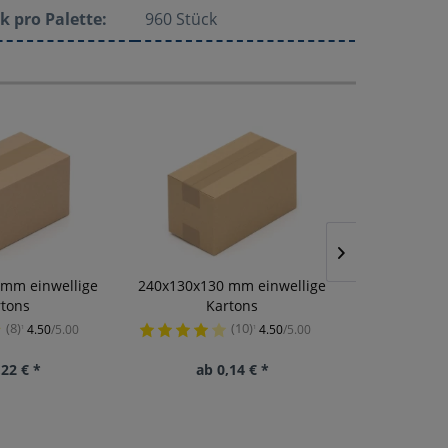
k pro Palette:
960 Stück
 mm einwellige
240x130x130 mm einwellige
50 cm x 100 m
rtons
Kartons
st
(8)
(10)
4.50
/5.00
4.50
/5.00
¹
¹
,22 € *
ab 0,14 € *
ab 1