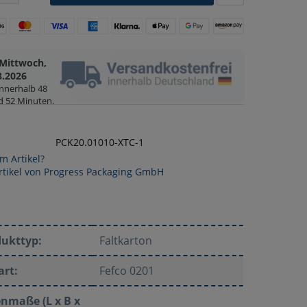
Mittwoch,
8.2026
innerhalb
48
d 52 Minuten
.
PCK20.01010-XTC-1
m Artikel?
rtikel von Progress Packaging GmbH
dukttyp:
Faltkarton
art:
Fefco 0201
nmaße (L x B x