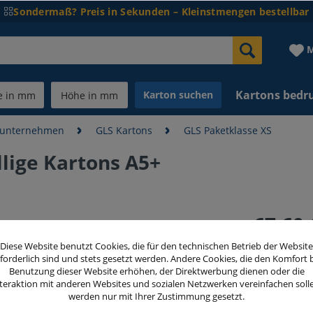
Sondermaß? Preis in Sekunden – Kleinstmengen bestellbar
M
Kartons bedr
Karton suchen
dunternehmen
GLS Kartons
GLS Paketklasse XS
ige Kartons A5+
67,60 
inkl. MwSt.
zzg
Diese Website benutzt Cookies, die für den technischen Betrieb der Website
forderlich sind und stets gesetzt werden. Andere Cookies, die den Komfort 
Benutzung dieser Website erhöhen, der Direktwerbung dienen oder die
teraktion mit anderen Websites und sozialen Netzwerken vereinfachen soll
Menge
werden nur mit Ihrer Zustimmung gesetzt.