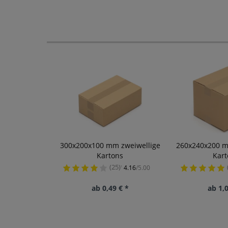
300x200x100 mm zweiwellige
260x240x200 m
Kartons
Kart
(25)
4.16
/5.00
¹
ab 0,49 € *
ab 1,0