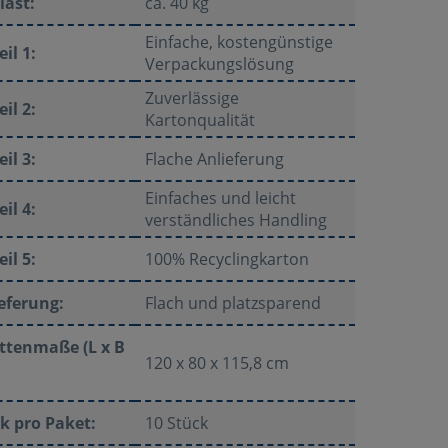
last:
ca. 40 kg
Einfache, kostengünstige
eil 1:
Verpackungslösung
Zuverlässige
eil 2:
Kartonqualität
eil 3:
Flache Anlieferung
Einfaches und leicht
eil 4:
verständliches Handling
eil 5:
100% Recyclingkarton
eferung:
Flach und platzsparend
ttenmaße (L x B
120 x 80 x 115,8 cm
k pro Paket:
10 Stück