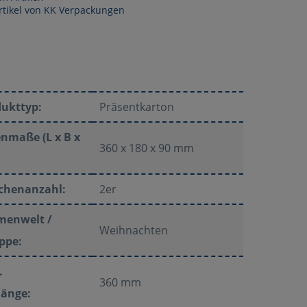
rtikel von KK Verpackungen
dukttyp:
Präsentkarton
nmaße (L x B x
360 x 180 x 90 mm
schenanzahl:
2er
menwelt /
Weihnachten
ppe:
.
360 mm
länge: