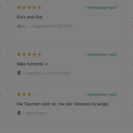
★
★
★
★
★
f
Verifizierter Kauf
Kurz und Gut.
— siggrit am 17.05.2026
★
★
★
★
★
f
Verifizierter Kauf
Alles bestens ☺️
— LeafGuys am 01.01.2025
★
★
★
☆
☆
f
Verifizierter Kauf
Die Taschen sind ok, nur der Versand zu lange.
— Nico R. am