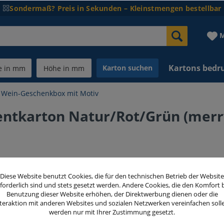
Sondermaß? Preis in Sekunden – Kleinstmengen bestellbar
M
Kartons bedr
Karton suchen
Wein-Geschenkbox mit Motiv
ntkarton Natur/Rot/Grün (merr
99,50 
Diese Website benutzt Cookies, die für den technischen Betrieb der Website
forderlich sind und stets gesetzt werden. Andere Cookies, die den Komfort 
inkl. MwSt.
zzg
Benutzung dieser Website erhöhen, der Direktwerbung dienen oder die
teraktion mit anderen Websites und sozialen Netzwerken vereinfachen soll
werden nur mit Ihrer Zustimmung gesetzt.
Menge