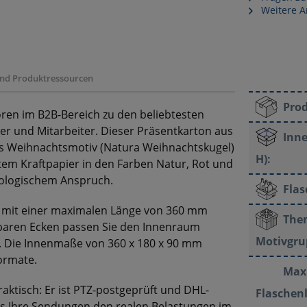
Weitere A
 und Produktressourcen
Pro
en im B2B-Bereich zu den beliebtesten
r und Mitarbeiter. Dieser Präsentkarton aus
Inne
es Weihnachtsmotiv (Natura Weihnachtskugel)
H):
em Kraftpapier in den Farben Natur, Rot und
ologischem Anspruch.
Fla
en mit einer maximalen Länge von 360 mm
The
lbaren Ecken passen Sie den Innenraum
Motivgru
n. Die Innenmaße von 360 x 180 x 90 mm
ormate.
Max
aktisch: Er ist PTZ-postgeprüft und DHL-
Flaschen
dass Ihre Sendungen den realen Belastungen im