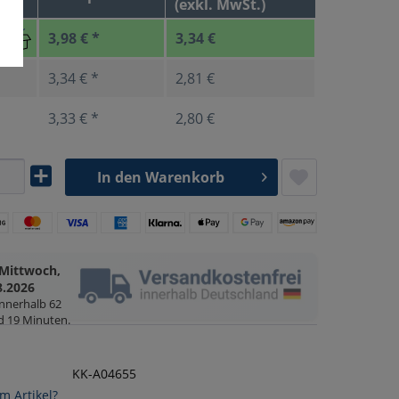
(exkl. MwSt.)
3,98 € *
3,34 €
3,34 € *
2,81 €
3,33 € *
2,80 €
In den
Warenkorb
Mittwoch,
8.2026
innerhalb
62
d 19 Minuten
.
KK-A04655
m Artikel?