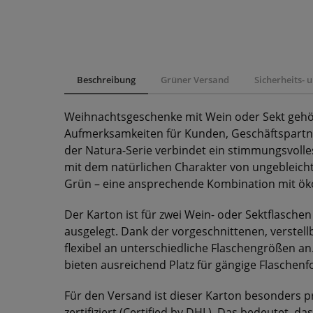
Beschreibung
Grüner Versand
Sicherheits-
Weihnachtsgeschenke mit Wein oder Sekt gehör
Aufmerksamkeiten für Kunden, Geschäftspartne
der Natura-Serie verbindet ein stimmungsvoll
mit dem natürlichen Charakter von ungebleicht
Grün – eine ansprechende Kombination mit ök
Der Karton ist für zwei Wein- oder Sektflasch
ausgelegt. Dank der vorgeschnittenen, verstel
flexibel an unterschiedliche Flaschengrößen a
bieten ausreichend Platz für gängige Flaschenf
Für den Versand ist dieser Karton besonders pr
zertifiziert (Certified by DHL). Das bedeutet, 