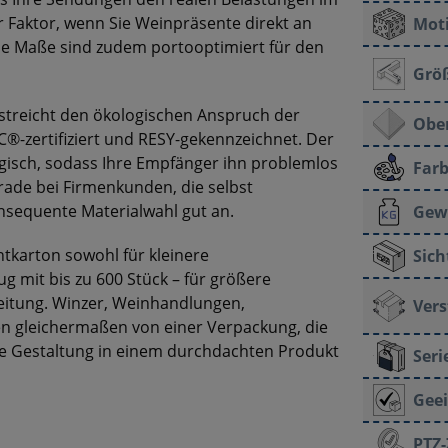
 Faktor, wenn Sie Weinpräsente direkt an
Moti
ie Maße sind zudem portooptimiert für den
Grö
streicht den ökologischen Anspruch der
Ober
C®-zertifiziert und RESY-gekennzeichnet. Der
ogisch, sodass Ihre Empfänger ihn problemlos
Farb
ade bei Firmenkunden, die selbst
onsequente Materialwahl gut an.
Gew
ntkarton sowohl für kleinere
Sich
g mit bis zu 600 Stück – für größere
eitung. Winzer, Weinhandlungen,
Vers
en gleichermaßen von einer Verpackung, die
he Gestaltung in einem durchdachten Produkt
Ser
Geei
PTZ-