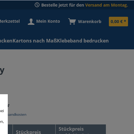
Bestelle jetzt für den
Versand am Montag.
erkzettel
Mein Konto
Warenkorb
0,00 € *
ucken
Kartons nach Maß
Klebeband bedrucken
y
€ *
bei
l. Versandkosten
en,
Stückpreis
Stückpreis