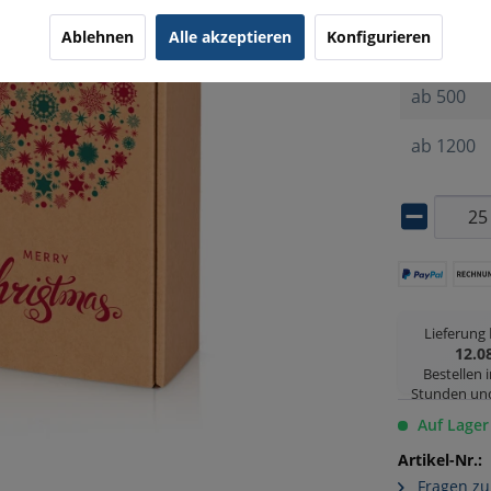
Ablehnen
Alle akzeptieren
Konfigurieren
ab
25
ab
500
ab
1200
Lieferung
12.0
Bestellen 
Stunden un
Auf Lager
Artikel-Nr.:
Fragen zu