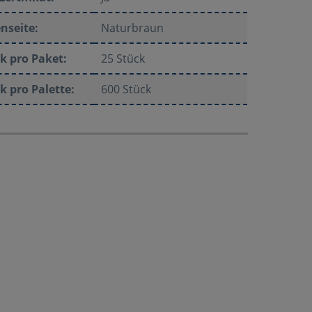
nseite:
Naturbraun
k pro Paket:
25 Stück
k pro Palette:
600 Stück