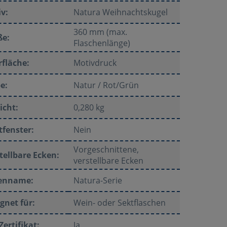
v:
Natura Weihnachtskugel
360 mm (max.
ße:
Flaschenlänge)
fläche:
Motivdruck
e:
Natur / Rot/Grün
icht:
0,280 kg
tfenster:
Nein
Vorgeschnittene,
tellbare Ecken:
verstellbare Ecken
ienname:
Natura-Serie
gnet für:
Wein- oder Sektflaschen
Zertifikat:
Ja