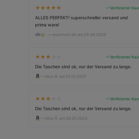
★
★
★
★
★
Verifizierter Kau
ALLES PERFEKT! superschneller versand und
prima ware!
— wuertzel-de am 25.06.2026
★
★
★
☆
☆
Verifizierter Kau
Die Taschen sind ok, nur der Versand zu lange.
— Nico R. am 01.01.2025
★
★
★
☆
☆
Verifizierter Kau
Die Taschen sind ok, nur der Versand zu lange.
— Nico R. am 09.01.2024