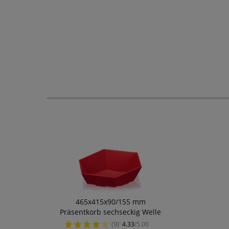
465x415x90/155 mm
Präsentkorb sechseckig Welle
Rot
(9)
4.33
/5.00
¹