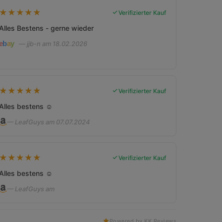
★
★
★
★
★
Verifizierter Kauf
Alles Bestens - gerne wieder
— jjb-n am 18.02.2026
★
★
★
★
★
Verifizierter Kauf
Alles bestens ☺️
— LeafGuys am 07.07.2024
★
★
★
★
★
Verifizierter Kauf
Alles bestens ☺️
— LeafGuys am
Powered by KK Reviews