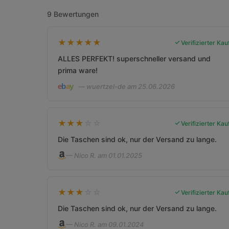
9 Bewertungen
★
★
★
★
★
Verifizierter Kau
ALLES PERFEKT! superschneller versand und
prima ware!
— wuertzel-de am 25.06.2026
★
★
★
☆
☆
Verifizierter Kau
Die Taschen sind ok, nur der Versand zu lange.
— Nico R. am 01.01.2025
★
★
★
☆
☆
Verifizierter Kau
Die Taschen sind ok, nur der Versand zu lange.
— Nico R. am 09.01.2024