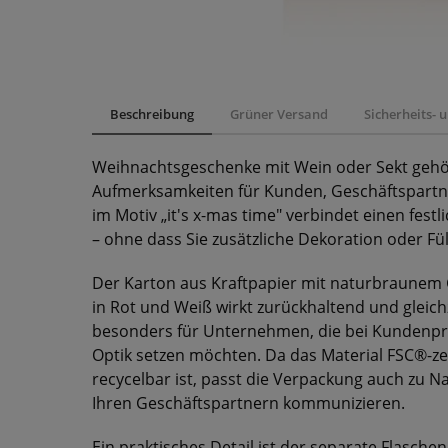
Beschreibung
Grüner Versand
Sicherheits-
Weihnachtsgeschenke mit Wein oder Sekt gehör
Aufmerksamkeiten für Kunden, Geschäftspartne
im Motiv „it's x-mas time" verbindet einen festl
– ohne dass Sie zusätzliche Dekoration oder Fü
Der Karton aus Kraftpapier mit naturbraunem
in Rot und Weiß wirkt zurückhaltend und gleich
besonders für Unternehmen, die bei Kundenprä
Optik setzen möchten. Da das Material FSC®-zerti
recycelbar ist, passt die Verpackung auch zu Na
Ihren Geschäftspartnern kommunizieren.
Ein praktisches Detail ist der separate Flasche