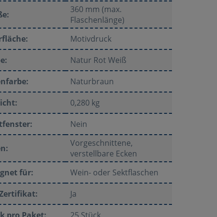
360 mm (max.
ße:
Flaschenlänge)
fläche:
Motivdruck
e:
Natur Rot Weiß
nfarbe:
Naturbraun
icht:
0,280 kg
tfenster:
Nein
Vorgeschnittene,
n:
verstellbare Ecken
gnet für:
Wein- oder Sektflaschen
Zertifikat:
Ja
k pro Paket:
25 Stück