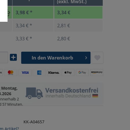
(exkl. MwSt.)
3,98 € *
3,34 €
3,34 € *
2,81 €
3,33 € *
2,80 €
In den
Warenkorb
Montag,
g
8.2026
 innerhalb
2
d 57 Minuten
.
KK-A04657
m Artikel?