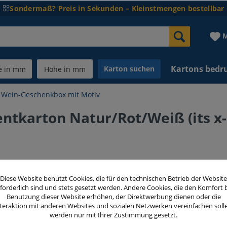
Sondermaß? Preis in Sekunden – Kleinstmengen bestellbar
M
Kartons bedr
Karton suchen
Wein-Geschenkbox mit Motiv
ntkarton Natur/Rot/Weiß (its x
99,50 
Diese Website benutzt Cookies, die für den technischen Betrieb der Website
forderlich sind und stets gesetzt werden. Andere Cookies, die den Komfort 
inkl. MwSt.
zzg
Benutzung dieser Website erhöhen, der Direktwerbung dienen oder die
teraktion mit anderen Websites und sozialen Netzwerken vereinfachen soll
werden nur mit Ihrer Zustimmung gesetzt.
Menge