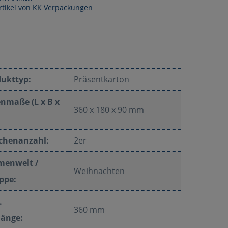
rtikel von KK Verpackungen
dukttyp:
Präsentkarton
nmaße (L x B x
360 x 180 x 90 mm
schenanzahl:
2er
menwelt /
Weihnachten
ppe:
.
360 mm
länge: