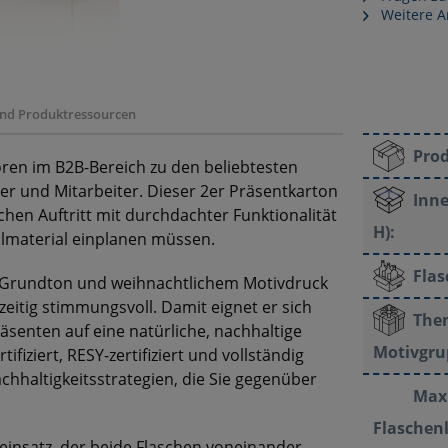
Weitere A
 und Produktressourcen
Pro
en im B2B-Bereich zu den beliebtesten
r und Mitarbeiter. Dieser 2er Präsentkarton
Inne
ichen Auftritt mit durchdachter Funktionalität
H):
llmaterial einplanen müssen.
Fla
 Grundton und weihnachtlichem Motivdruck
zeitig stimmungsvoll. Damit eignet er sich
The
senten auf eine natürliche, nachhaltige
Motivgru
fiziert, RESY-zertifiziert und vollständig
chhaltigkeitsstrategien, die Sie gegenüber
Max
Flaschen
neinsatz, der beide Flaschen voneinander