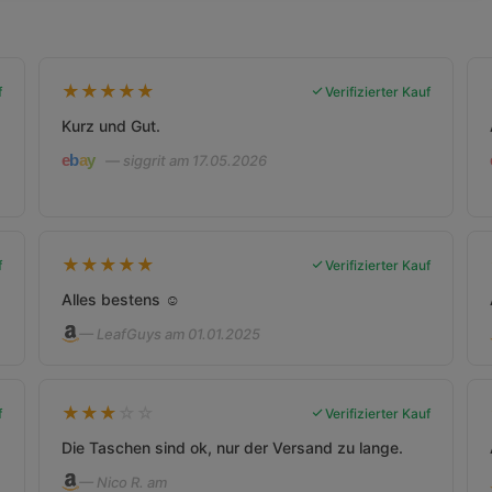
★
★
★
★
★
f
Verifizierter Kauf
Kurz und Gut.
— siggrit am 17.05.2026
★
★
★
★
★
f
Verifizierter Kauf
Alles bestens ☺️
— LeafGuys am 01.01.2025
★
★
★
☆
☆
f
Verifizierter Kauf
Die Taschen sind ok, nur der Versand zu lange.
— Nico R. am