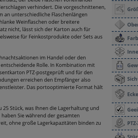
rschlagen verhindert. Die vorgeschnittenen,
Grö
m an unterschiedliche Flaschenlängen
schlanke Weinflaschen oder breitere
Ober
tz nicht, lässt sich der Karton auch für
lsweise für Feinkostprodukte oder Sets aus
Farb
Inne
ihnachtsaktionen im Handel oder den
 entscheidende Rolle. In Kombination mit
Gew
sentkarton PTZ-postgeprüft und für den
Sich
Sendungen erreichen den Empfänger also
nstleister. Das portooptimierte Format hält
Ecke
zu 25 Stück, was Ihnen die Lagerhaltung und
Geei
So haben Sie während der gesamten
eit, ohne große Lagerkapazitäten binden zu
PTZ-
Stüc