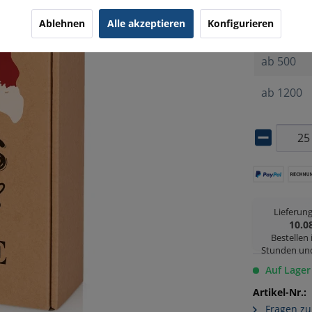
Ablehnen
Alle akzeptieren
Konfigurieren
ab
25
ab
500
ab
1200
Lieferun
10.0
Bestellen
Stunden un
Auf Lager
Artikel-Nr.:
Fragen zu