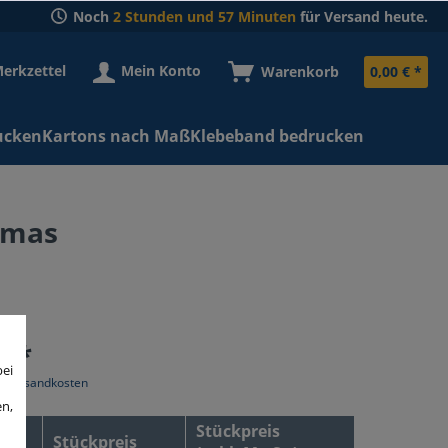
Noch
2 Stunden und 57 Minuten
für Versand heute.
erkzettel
Mein Konto
Warenkorb
0,00 € *
ucken
Kartons nach Maß
Klebeband bedrucken
-mas
€ *
bei
l. Versandkosten
en,
Stückpreis
Stückpreis