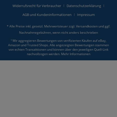
Widerrufsrecht für Verbraucher
Datenschutzerklärung
AGB und Kundeninformationen
Impressum
* Alle Preise inkl. gesetzl. Mehrwertsteuer zzgl.
Versandkosten
und ggf.
Nachnahmegebühren, wenn nicht anders beschrieben
¹ Wir aggregieren Bewertungen von verifizierten Käufen auf eBay,
Amazon und Trusted Shops. Alle angezeigten Bewertungen stammen
von echten Transaktionen und können über den jeweiligen Quell-Link
nachvollzogen werden.
Mehr Informationen