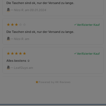
Die Taschen sind ok, nur der Versand zu lange.
— Nico R. am 09.01.2024
★
★
★
☆
☆
Verifizierter Kauf
Die Taschen sind ok, nur der Versand zu lange.
— Nico R. am
★
★
★
★
★
Verifizierter Kauf
Alles bestens ☺️
— LeafGuys am
Powered by KK Reviews