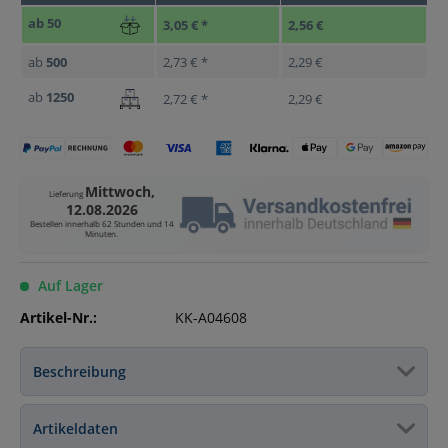
ab
50
3,05 € *
2,56 €
ab
500
2,73 € *
2,29 €
ab
1250
2,72 € *
2,29 €
Mittwoch,
Lieferung
12.08.2026
Bestellen innerhalb
62 Stunden und 14
Minuten
.
Auf Lager
Artikel-Nr.:
KK-A04608
Beschreibung
Artikeldaten