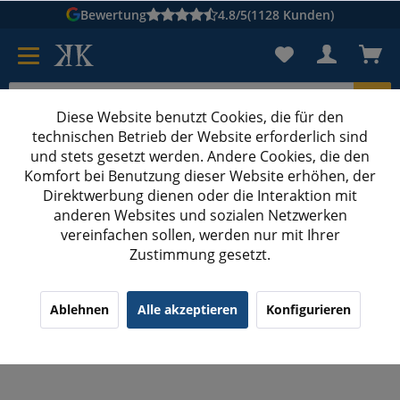
Bewertung
4.8/5
(1128 Kunden)
Diese Website benutzt Cookies, die für den
technischen Betrieb der Website erforderlich sind
Karton suchen
und stets gesetzt werden. Andere Cookies, die den
Komfort bei Benutzung dieser Website erhöhen, der
Kartons bedrucken
Kartons nach Maß
Direktwerbung dienen oder die Interaktion mit
anderen Websites und sozialen Netzwerken
Wein-Geschenkbox mit Sichtfenster
vereinfachen sollen, werden nur mit Ihrer
Zustimmung gesetzt.
380x95x90 mm 1er Präsentkarton mit Fenster
Schwarz
¹
(9)
4.33/5.00
Ablehnen
Alle akzeptieren
Konfigurieren