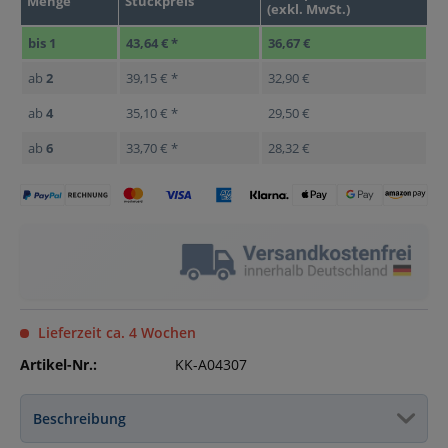
Menge
Stückpreis
(exkl. MwSt.)
bis
1
43,64 € *
36,67 €
ab
2
39,15 € *
32,90 €
ab
4
35,10 € *
29,50 €
ab
6
33,70 € *
28,32 €
Lieferzeit ca. 4 Wochen
Artikel-Nr.:
KK-A04307
Beschreibung