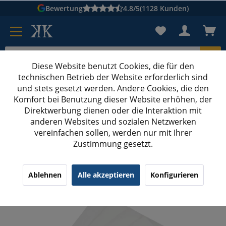
Bewertung
4.8/5
(1128 Kunden)
Diese Website benutzt Cookies, die für den
technischen Betrieb der Website erforderlich sind
Karton suchen
und stets gesetzt werden. Andere Cookies, die den
Komfort bei Benutzung dieser Website erhöhen, der
Kartons bedrucken
Kartons nach Maß
Direktwerbung dienen oder die Interaktion mit
anderen Websites und sozialen Netzwerken
Lieferscheintaschen
vereinfachen sollen, werden nur mit Ihrer
Zustimmung gesetzt.
1000x Lieferscheintasche Pergamin DIN lang
transparent
¹
(3)
4.33/5.00
Ablehnen
Alle akzeptieren
Konfigurieren