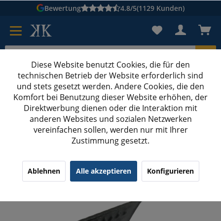
Bewertung
4.8/5
(1129 Kunden)
Diese Website benutzt Cookies, die für den
technischen Betrieb der Website erforderlich sind
Karton suchen
und stets gesetzt werden. Andere Cookies, die den
Komfort bei Benutzung dieser Website erhöhen, der
Kartons bedrucken
Kartons nach Maß
Direktwerbung dienen oder die Interaktion mit
anderen Websites und sozialen Netzwerken
Verschlusshülsen
vereinfachen sollen, werden nur mit Ihrer
Zustimmung gesetzt.
100x 12/13 mm Verschlusshülsen verzinkt für
PP/PET Umreifungsband
Ablehnen
Alle akzeptieren
Konfigurieren