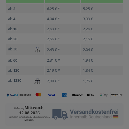
ab
2
6,25 € *
5,25 €
ab
4
4,04 € *
3,39 €
ab
10
2,69 € *
2,26 €
ab
20
2,56 € *
2,15 €
ab
30
2,43 € *
2,04 €
ab
60
2,31 € *
1,94 €
ab
120
2,19 € *
1,84 €
ab
1280
2,08 € *
1,75 €
Mittwoch,
Lieferung
12.08.2026
Bestellen innerhalb
42 Stunden und 46
Minuten
.