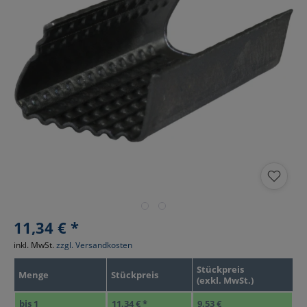
11,34 € *
inkl. MwSt.
zzgl. Versandkosten
Stückpreis
Menge
Stückpreis
(exkl. MwSt.)
bis
1
11,34 € *
9,53 €