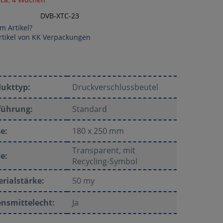
DVB-XTC-23
m Artikel?
rtikel von KK Verpackungen
dukttyp:
Druckverschlussbeutel
führung:
Standard
e:
180 x 250 mm
Transparent, mit
e:
Recycling-Symbol
rialstärke:
50 my
nsmittelecht:
Ja