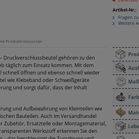
Artikel-Nr.:
Fragen zu
Weitere A
 und Produktressourcen
Pro
 – Druckverschlussbeutel gehören zu den
ieb täglich zum Einsatz kommen. Mit dem
Aus
el schnell öffnen und ebenso schnell wieder
ittel wie Klebeband oder Schweißgeräte
Maß
rung und sorgt dafür, dass der Inhalt
Farb
ierung und Aufbewahrung von Kleinteilen wie
Mate
ischen Bauteilen. Auch im Versandhandel
für Zubehör, Ersatzteile oder Montagematerial,
Lebe
 transparenten Werkstoff erkennen Sie den
en – das beschleunigt die Zuordnung und