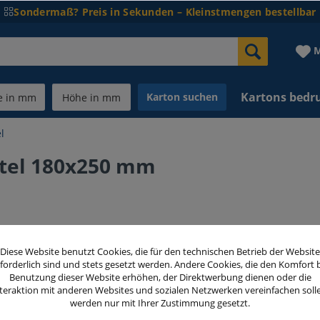
Sondermaß? Preis in Sekunden – Kleinstmengen bestellbar
M
Kartons bedr
Karton suchen
l
utel 180x250 mm
8,02 €
Diese Website benutzt Cookies, die für den technischen Betrieb der Website
inkl. MwSt.
zzg
forderlich sind und stets gesetzt werden. Andere Cookies, die den Komfort 
Benutzung dieser Website erhöhen, der Direktwerbung dienen oder die
teraktion mit anderen Websites und sozialen Netzwerken vereinfachen soll
Menge
werden nur mit Ihrer Zustimmung gesetzt.