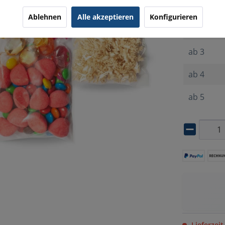
bis
1
Ablehnen
Alle akzeptieren
Konfigurieren
ab
2
ab
3
ab
4
ab
5
Lieferzeit