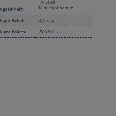
100 Stück
(Mindestabnahme)
ngseinheit:
k pro Paket:
50 Stück
k pro Palette:
1500 Stück