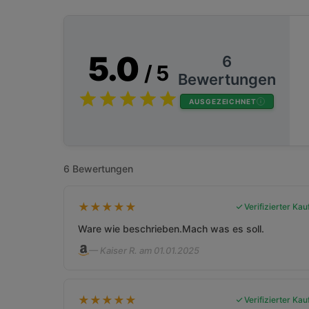
5.0
6
/ 5
Bewertungen
AUSGEZEICHNET
6 Bewertungen
★
★
★
★
★
Verifizierter Kau
Ware wie beschrieben.Mach was es soll.
— Kaiser R. am 01.01.2025
★
★
★
★
★
Verifizierter Kau