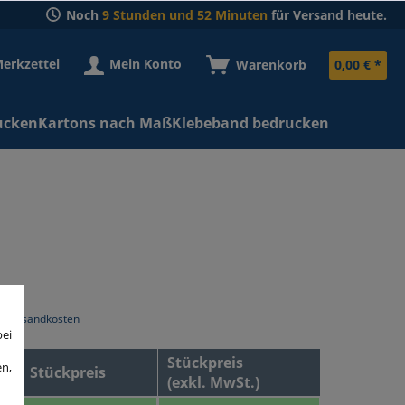
Noch
9 Stunden und 52 Minuten
für Versand heute.
erkzettel
Mein Konto
Warenkorb
0,00 € *
ucken
Kartons nach Maß
Klebeband bedrucken
 *
l. Versandkosten
bei
Stückpreis
en,
Stückpreis
(exkl. MwSt.)