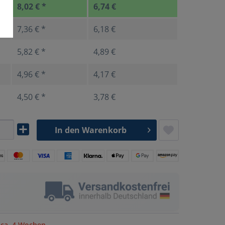
8,02 € *
6,74 €
7,36 € *
6,18 €
5,82 € *
4,89 €
4,96 € *
4,17 €
4,50 € *
3,78 €
In den
Warenkorb
 ca. 4 Wochen