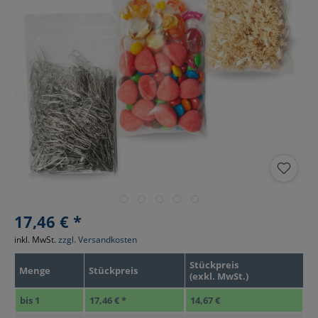
17,46 € *
inkl. MwSt.
zzgl. Versandkosten
Stückpreis
Menge
Stückpreis
(exkl. MwSt.)
bis
1
17,46 € *
14,67 €