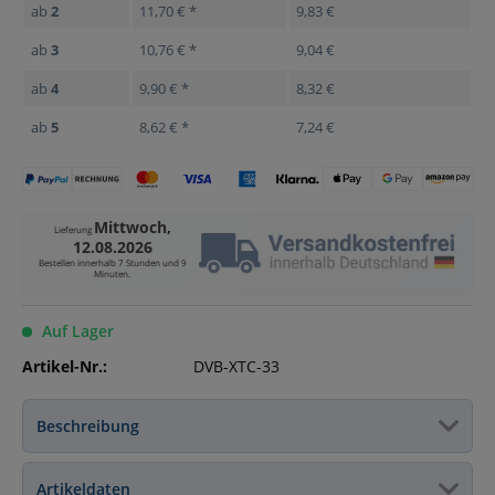
ab
2
11,70 € *
9,83 €
ab
3
10,76 € *
9,04 €
ab
4
9,90 € *
8,32 €
ab
5
8,62 € *
7,24 €
Mittwoch,
Lieferung
12.08.2026
Bestellen innerhalb
7 Stunden und 9
Minuten
.
Auf Lager
Artikel-Nr.:
DVB-XTC-33
Beschreibung
Artikeldaten