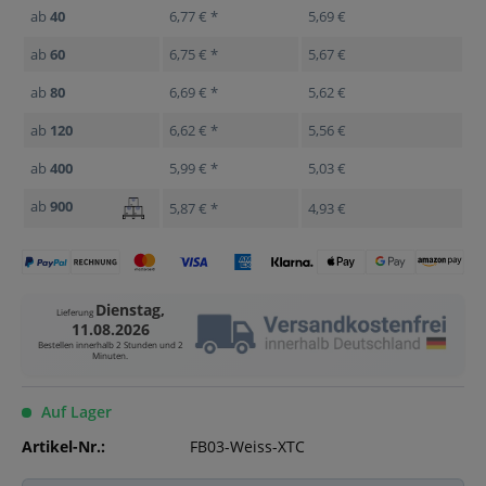
ab
40
6,77 € *
5,69 €
ab
60
6,75 € *
5,67 €
ab
80
6,69 € *
5,62 €
ab
120
6,62 € *
5,56 €
ab
400
5,99 € *
5,03 €
ab
900
5,87 € *
4,93 €
Dienstag,
Lieferung
11.08.2026
Bestellen innerhalb
2 Stunden und 2
Minuten
.
Auf Lager
Artikel-Nr.:
FB03-Weiss-XTC