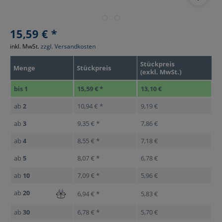
15,59 € *
inkl. MwSt.
zzgl. Versandkosten
Stückpreis
Menge
Stückpreis
(exkl. MwSt.)
bis
1
15,59 € *
13,10 €
ab
2
10,94 € *
9,19 €
ab
3
9,35 € *
7,86 €
ab
4
8,55 € *
7,18 €
ab
5
8,07 € *
6,78 €
ab
10
7,09 € *
5,96 €
ab
20
6,94 € *
5,83 €
ab
30
6,78 € *
5,70 €