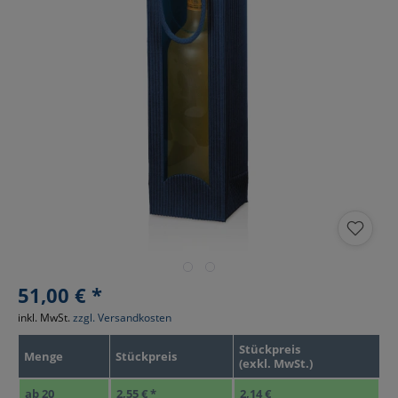
51,00 € *
inkl. MwSt.
zzgl. Versandkosten
Stückpreis
Menge
Stückpreis
(exkl. MwSt.)
ab
20
2,55 € *
2,14 €