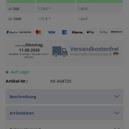
ab
500
1,74 € *
1,46 €
ab
1000
1,71 € *
1,44 €
Dienstag,
Lieferung
11.08.2026
Bestellen innerhalb
7 Stunden und 21
Minuten
.
Auf Lager
Artikel-Nr.:
KK-A04720
Beschreibung
Artikeldaten