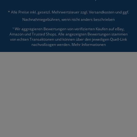
* Alle Preise inkl. gesetzl. Mehrwertsteuer zzgl.
Versandkosten
und ggf.
Nachnahmegebühren, wenn nicht anders beschrieben
¹ Wir aggregieren Bewertungen von verifizierten Käufen auf eBay,
Amazon und Trusted Shops. Alle angezeigten Bewertungen stammen
von echten Transaktionen und können über den jeweiligen Quell-Link
nachvollzogen werden.
Mehr Informationen