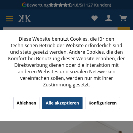
Bewertung
4.8/5
(1127 Kunden)
Diese Website benutzt Cookies, die für den
technischen Betrieb der Website erforderlich sind
Karton suchen
und stets gesetzt werden. Andere Cookies, die den
Komfort bei Benutzung dieser Website erhöhen, der
Kartons bedrucken
Kartons nach Maß
Direktwerbung dienen oder die Interaktion mit
anderen Websites und sozialen Netzwerken
Faltschachteln bedrucken
vereinfachen sollen, werden nur mit Ihrer
Zustimmung gesetzt.
145x52x27 mm einwellige Faltschachtel, weiß mit
Digitaldruck
¹
(3)
5.00/5.00
Ablehnen
Alle akzeptieren
Konfigurieren