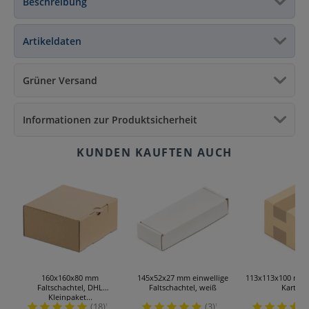
Beschreibung
Artikeldaten
Grüner Versand
Informationen zur Produktsicherheit
160x160x80 mm
145x52x27 mm einwellige
113x113x100 mm 
Faltschachtel, DHL
Faltschachtel, weiß
Kartons
Kleinpaket...
(18)
(3)
¹
¹