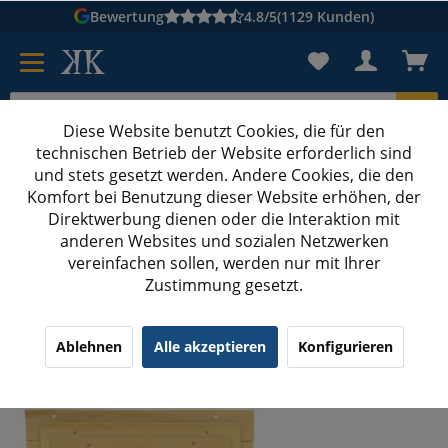
Bewertung
4.8/5
(1129 Kunden)
Diese Website benutzt Cookies, die für den
technischen Betrieb der Website erforderlich sind
Karton suchen
und stets gesetzt werden. Andere Cookies, die den
Komfort bei Benutzung dieser Website erhöhen, der
Kartons bedrucken
Kartons nach Maß
Direktwerbung dienen oder die Interaktion mit
anderen Websites und sozialen Netzwerken
Luftpolsterumschlag
vereinfachen sollen, werden nur mit Ihrer
Zustimmung gesetzt.
200x A1 Luftpolstertaschen 120x175 mm A6+ braun
¹
(10)
4.70/5.00
Ablehnen
Alle akzeptieren
Konfigurieren