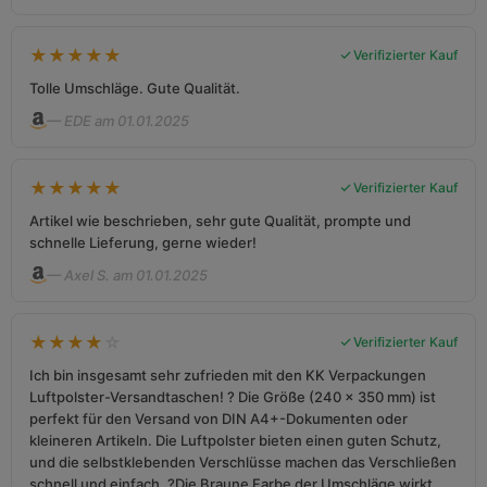
★
★
★
★
★
Verifizierter Kauf
Tolle Umschläge. Gute Qualität.
— EDE am 01.01.2025
★
★
★
★
★
Verifizierter Kauf
Artikel wie beschrieben, sehr gute Qualität, prompte und
schnelle Lieferung, gerne wieder!
— Axel S. am 01.01.2025
★
★
★
★
☆
Verifizierter Kauf
Ich bin insgesamt sehr zufrieden mit den KK Verpackungen
Luftpolster-Versandtaschen! ? Die Größe (240 x 350 mm) ist
perfekt für den Versand von DIN A4+-Dokumenten oder
kleineren Artikeln. Die Luftpolster bieten einen guten Schutz,
und die selbstklebenden Verschlüsse machen das Verschließen
schnell und einfach. ?Die Braune Farbe der Umschläge wirkt