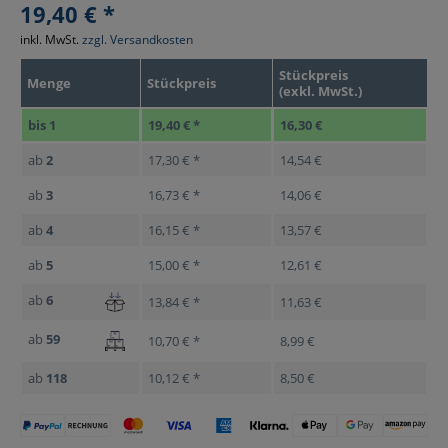
19,40 € *
inkl. MwSt.
zzgl. Versandkosten
Stückpreis
Menge
Stückpreis
(exkl. MwSt.)
bis
1
19,40 € *
16,30 €
ab
2
17,30 € *
14,54 €
ab
3
16,73 € *
14,06 €
ab
4
16,15 € *
13,57 €
ab
5
15,00 € *
12,61 €
ab
6
13,84 € *
11,63 €
ab
59
10,70 € *
8,99 €
ab
118
10,12 € *
8,50 €