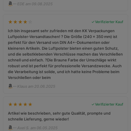
— EDE am 09.08.2025
★
★
★
★
☆
Verifizierter Kauf
Ich bin insgesamt sehr zufrieden mit den KK Verpackungen
Luftpolster-Versandtaschen! ? Die Größe (240 x 350 mm) ist
perfekt für den Versand von DIN A4+-Dokumenten oder
kleineren Artikeln. Die Luftpolster bieten einen guten Schutz,
und die selbstklebenden Verschlüsse machen das Verschließen
schnell und einfach. ?Die Braune Farbe der Umschläge wirkt
robust und ist perfekt für professionelle Versandzwecke. Auch
die Verarbeitung ist solide, und ich hatte keine Probleme beim
Verschließen oder beim
— Klaus am 20.06.2025
★
★
★
★
★
Verifizierter Kauf
Artikel wie beschrieben, sehr gute Qualität, prompte und
schnelle Lieferung, gerne wieder!
— Axel S. am 06.05.2025