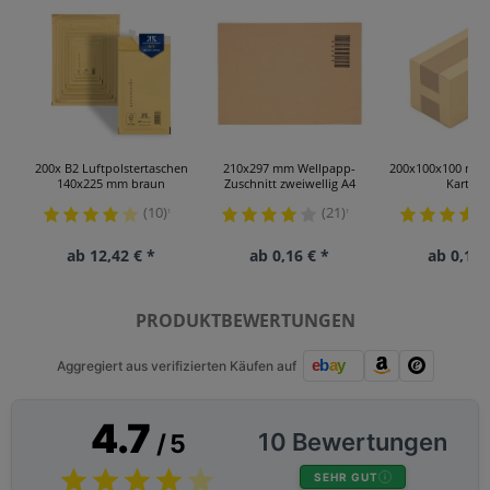
200x B2 Luftpolstertaschen
210x297 mm Wellpapp-
200x100x100 mm 
140x225 mm braun
Zuschnitt zweiwellig A4
Kartons
(10)
(21)
¹
¹
ab 12,42 € *
ab 0,16 € *
ab 0,15 
PRODUKTBEWERTUNGEN
Aggregiert aus verifizierten Käufen auf
4.7
10 Bewertungen
/ 5
SEHR GUT