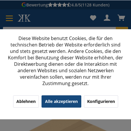
Bewertung
4.8/5
(1128 Kunden)
Diese Website benutzt Cookies, die für den
technischen Betrieb der Website erforderlich sind
Karton suchen
und stets gesetzt werden. Andere Cookies, die den
Komfort bei Benutzung dieser Website erhöhen, der
Kartons bedrucken
Kartons nach Maß
Direktwerbung dienen oder die Interaktion mit
anderen Websites und sozialen Netzwerken
Quadratische Kartons bedrucken
vereinfachen sollen, werden nur mit Ihrer
Zustimmung gesetzt.
200x200x200 mm einwellige Kartons quadratisch
mit Digitaldruck
¹
(19)
4.63/5.00
Ablehnen
Alle akzeptieren
Konfigurieren