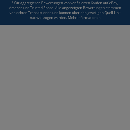
¹ Wir aggregieren Bewertungen von verifizierten Käufen auf eBay,
Amazon und Trusted Shops. Alle angezeigten Bewertungen stammen
von echten Transaktionen und können über den jeweiligen Quell-Link
nachvollzogen werden.
Mehr Informationen