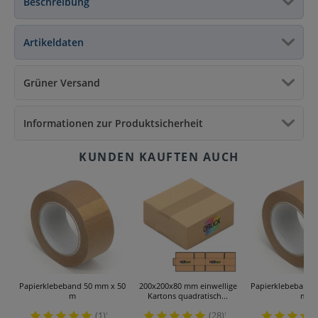
Beschreibung
Artikeldaten
Grüner Versand
Informationen zur Produktsicherheit
Papierklebeband 50 mm x 50
200x200x80 mm einwellige
Papierklebeband 
m
Kartons quadratisch...
m
(1)
(28)
¹
¹