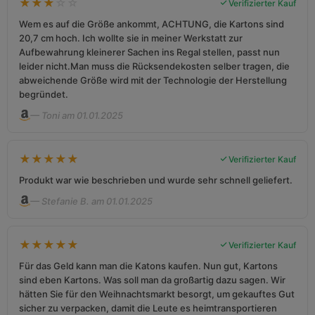
★
★
★
☆
☆
Verifizierter Kauf
Wem es auf die Größe ankommt, ACHTUNG, die Kartons sind
20,7 cm hoch. Ich wollte sie in meiner Werkstatt zur
Aufbewahrung kleinerer Sachen ins Regal stellen, passt nun
leider nicht.Man muss die Rücksendekosten selber tragen, die
abweichende Größe wird mit der Technologie der Herstellung
begründet.
— Toni am 01.01.2025
★
★
★
★
★
Verifizierter Kauf
Produkt war wie beschrieben und wurde sehr schnell geliefert.
— Stefanie B. am 01.01.2025
★
★
★
★
★
Verifizierter Kauf
Für das Geld kann man die Katons kaufen. Nun gut, Kartons
sind eben Kartons. Was soll man da großartig dazu sagen. Wir
hätten Sie für den Weihnachtsmarkt besorgt, um gekauftes Gut
sicher zu verpacken, damit die Leute es heimtransportieren