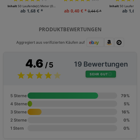
Inhalt
50 Laufende(r) Meter
(0,03 € * / 1 Laufende(r) Meter)
Inhalt
50 Laufende(
ab 1,68 € *
ab 0,40 € *
ab 1,68 
0,44 € *
PRODUKTBEWERTUNGEN
Aggregiert aus verifizierten Käufen auf
4.6
19 Bewertungen
/ 5
SEHR GUT
5 Sterne
79%
4 Sterne
5%
3 Sterne
16%
2 Sterne
0%
1 Stern
0%