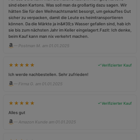
sind eben Kartons. Was soll man da großartig dazu sagen. Wir
hätten Sie für den Weihnachtsmarkt besorgt, um gekauftes Gut
sicher zu verpacken, damit die Leute es heimtransportieren
können. Da die Märkte ja in&#39;s Wasser gefallen sind, hab ich
sie bis zum nächsten Jahr im Keller eingelagert.Fazit: Ich denke,
beim Kauf kann man nix verkehrt machen.
— Postman M. am 01.01.2025
★
★
★
★
★
Verifizierter Kauf
Ich werde nachbestellen. Sehr zufrieden!
— Firma G. am 01.01.2025
★
★
★
★
★
Verifizierter Kauf
Alles gut
— Amazon Kunde am 01.01.2025