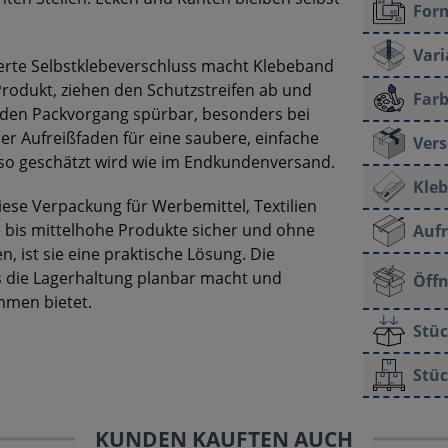
For
Vari
rierte Selbstklebeverschluss macht Klebeband
 Produkt, ziehen den Schutzstreifen ab und
Farb
t den Packvorgang spürbar, besonders bei
er Aufreißfaden für eine saubere, einfache
Vers
o geschätzt wird wie im Endkundenversand.
Kleb
ese Verpackung für Werbemittel, Textilien
he bis mittelhohe Produkte sicher und ohne
Aufr
, ist sie eine praktische Lösung. Die
as die Lagerhaltung planbar macht und
Öff
mmen bietet.
Stüc
Stüc
KUNDEN KAUFTEN AUCH