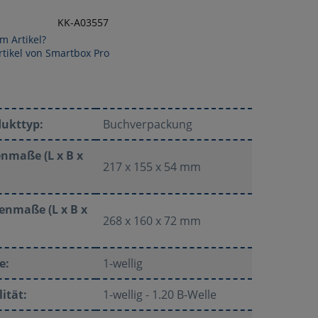
KK-A03557
m Artikel?
tikel von Smartbox Pro
dukttyp:
Buchverpackung
nmaße (L x B x
217 x 155 x 54 mm
enmaße (L x B x
268 x 160 x 72 mm
e:
1-wellig
ität:
1-wellig - 1.20 B-Welle