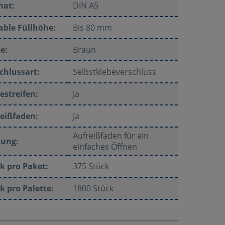
mat:
DIN A5
able Füllhöhe:
Bis 80 mm
e:
Braun
chlussart:
Selbstklebeverschluss
estreifen:
Ja
eißfaden:
Ja
Aufreißfaden für ein
nung:
einfaches Öffnen
k pro Paket:
375 Stück
k pro Palette:
1800 Stück