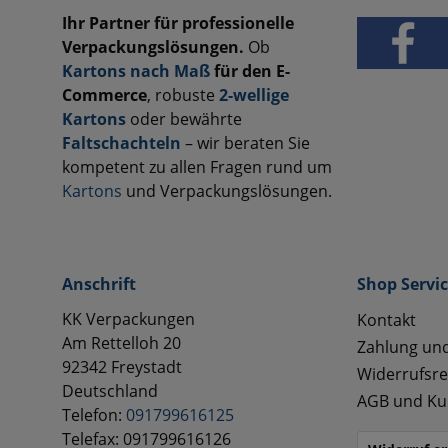
Ihr Partner für professionelle
Verpackungslösungen.
Ob
Kartons nach Maß
für den E-
Commerce
, robuste
2-wellige
Kartons
oder bewährte
Faltschachteln
– wir beraten Sie
kompetent zu allen Fragen rund um
Kartons
und Verpackungslösungen.
Anschrift
Shop Servi
KK Verpackungen
Kontakt
Am Rettelloh 20
Zahlung un
92342 Freystadt
Widerrufsre
Deutschland
AGB und Ku
Telefon:
091799616125
Telefax: 091799616126