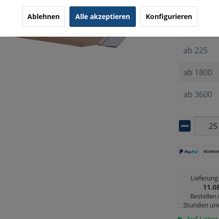
ab
25
Ablehnen
Alle akzeptieren
Konfigurieren
ab
100
ab
225
ab
1800
ab
3600
Lieferun
11.0
Bestellen
Stunden un
Auf Lager