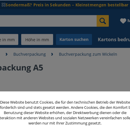
Sondermaß? Preis in Sekunden – Kleinstmengen bestellbar
M
Kartons bedr
Karton suchen
n
Buchverpackung
Buchverpackung zum Wickeln
packung A5
25,50 
Diese Website benutzt Cookies, die für den technischen Betrieb der Website
inkl. MwSt.
zzg
forderlich sind und stets gesetzt werden. Andere Cookies, die den Komfort 
Benutzung dieser Website erhöhen, der Direktwerbung dienen oder die
teraktion mit anderen Websites und sozialen Netzwerken vereinfachen soll
Menge
werden nur mit Ihrer Zustimmung gesetzt.