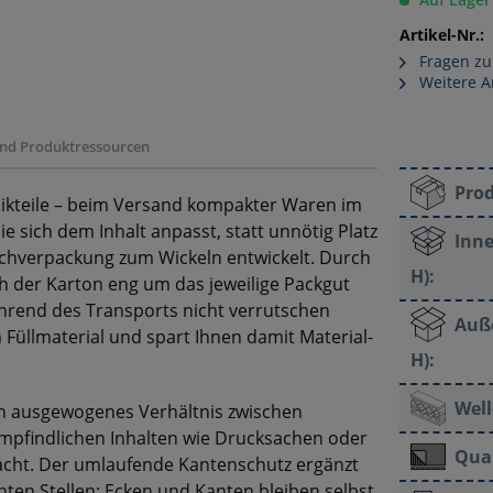
Artikel-Nr.:
Fragen zu
Weitere Ar
 und Produktressourcen
Pro
ikteile – beim Versand kompakter Waren im
 sich dem Inhalt anpasst, statt unnötig Platz
Inne
chverpackung zum Wickeln entwickelt. Durch
H):
ch der Karton eng um das jeweilige Packgut
während des Transports nicht verrutschen
Auß
 Füllmaterial und spart Ihnen damit Material-
H):
Well
ein ausgewogenes Verhältnis zwischen
 empfindlichen Inhalten wie Drucksachen oder
Qual
acht. Der umlaufende Kantenschutz ergänzt
en Stellen: Ecken und Kanten bleiben selbst