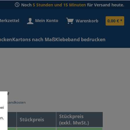
Noch
5 Stunden und 15 Minuten
für Versand heute.
erkzettel
Mein Konto
Warenkorb
0,00 € *
ucken
Kartons nach Maß
Klebeband bedrucken
€ *
l. Versandkosten
bei
Stückpreis
en,
Stückpreis
(exkl. MwSt.)