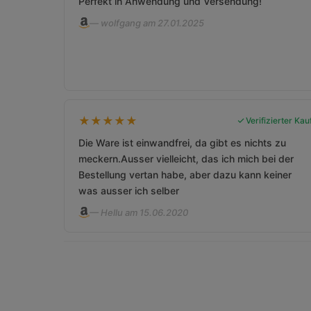
Perfekt in Anwendung und Versendung!
— wolfgang am 27.01.2025
★
★
★
★
★
Verifizierter Kau
Die Ware ist einwandfrei, da gibt es nichts zu
meckern.Ausser vielleicht, das ich mich bei der
Bestellung vertan habe, aber dazu kann keiner
was ausser ich selber
— Hellu am 15.06.2020