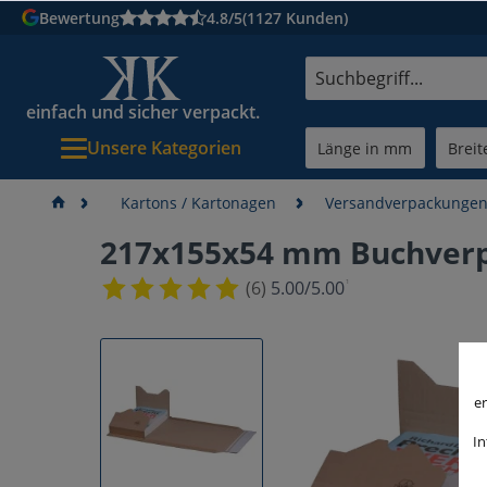
Bewertung
4.8/5
(1127 Kunden)
einfach und sicher verpackt.
Unsere Kategorien
Kartons / Kartonagen
Versandverpackunge
217x155x54 mm Buchver
¹
(6)
5.00/5.00
er
In