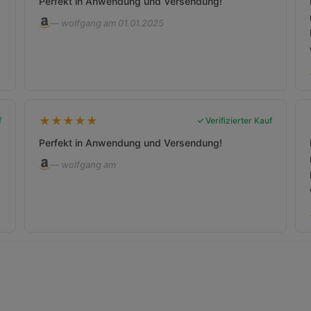
Perfekt in Anwendung und Versendung!
— wolfgang am 01.01.2025
★
★
★
★
★
f
Verifizierter Kauf
Perfekt in Anwendung und Versendung!
— wolfgang am