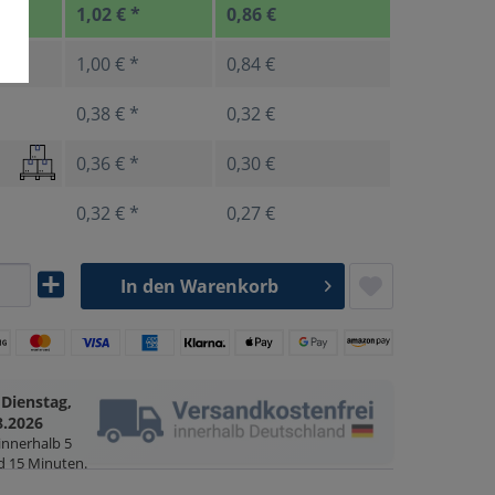
1,02 € *
0,86 €
1,00 € *
0,84 €
0,38 € *
0,32 €
0,36 € *
0,30 €
0,32 € *
0,27 €
In den
Warenkorb
Dienstag,
g
8.2026
 innerhalb
5
d 15 Minuten
.