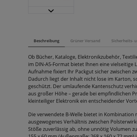
Beschreibung
Grüner Versand
Sicherheits-
Ob Bücher, Kataloge, Elektronikzubehör, Texti
im DIN-A5-Format bietet Ihnen eine vielseitige 
Aufnahme fixiert Ihr Packgut sicher zwischen 
Dadurch liegt der Inhalt nicht lose im Karton, 
geschützt. Der umlaufende Kantenschutz verhin
aus großer Höhe – gerade bei empfindlichen 
kleinteiliger Elektronik ein entscheidender Vorte
Die verwendete B-Welle bietet in Kombination m
ausgewogenes Verhältnis zwischen Polsterwirk
Stöße zuverlässig ab, ohne unnötig Volumen z
155 x 60 mm (Außenmaße: 268 x 160 x 72 mm) i