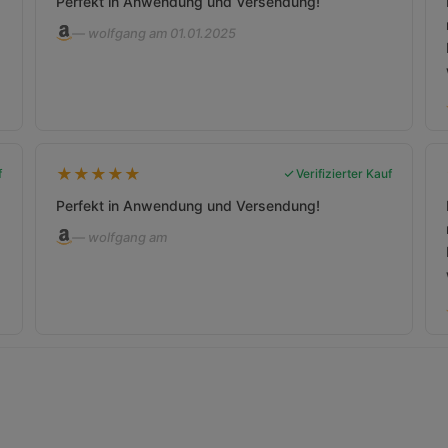
Perfekt in Anwendung und Versendung!
— wolfgang am 01.01.2025
★
★
★
★
★
f
Verifizierter Kauf
Perfekt in Anwendung und Versendung!
— wolfgang am