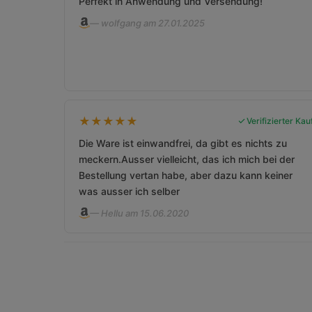
Perfekt in Anwendung und Versendung!
— wolfgang am 27.01.2025
★
★
★
★
★
Verifizierter Kau
Die Ware ist einwandfrei, da gibt es nichts zu
meckern.Ausser vielleicht, das ich mich bei der
Bestellung vertan habe, aber dazu kann keiner
was ausser ich selber
— Hellu am 15.06.2020