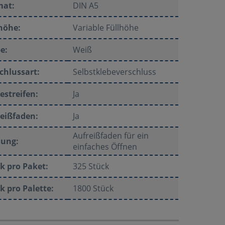
mat:
DIN A5
höhe:
Variable Füllhöhe
e:
Weiß
chlussart:
Selbstklebeverschluss
estreifen:
Ja
eißfaden:
Ja
Aufreißfaden für ein
nung:
einfaches Öffnen
k pro Paket:
325 Stück
k pro Palette:
1800 Stück