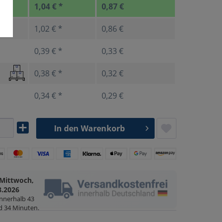
1,04 € *
0,87 €
1,02 € *
0,86 €
0,39 € *
0,33 €
0,38 € *
0,32 €
0,34 € *
0,29 €
In den
Warenkorb
Mittwoch,
8.2026
innerhalb
43
d 34 Minuten
.