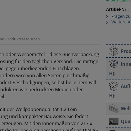
Artikel-Nr.:
Fragen zu
Weitere Ar
 und Produktressourcen
Pro
lien oder Werbemittel – diese Buchverpackung
Lösung für den täglichen Versand. Die mittige
Inne
zwei gegenüberliegenden Einschlägen.
H):
sondern wird von allen Seiten gleichmäßig
dert Beschädigungen, selbst bei einem Fall
Auß
Produkten wie bedruckten Medien oder
H):
il.
Well
it der Wellpappenqualität 1.20 ein
ung und kompakter Bauweise. Sie federt
Qual
u erzeugen. Mit den Innenmaßen von 217 x
st die Verpackung passgenau auf das DIN-A5-