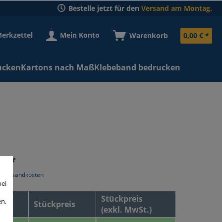
Bestelle jetzt für den
Versand am Montag.
erkzettel
Mein Konto
Warenkorb
0,00 € *
ucken
Kartons nach Maß
Klebeband bedrucken
€ *
l. Versandkosten
bei
Stückpreis
en,
Stückpreis
(exkl. MwSt.)