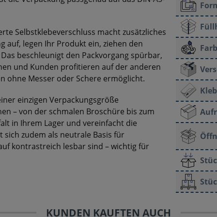
For
Füll
ierte Selbstklebeverschluss macht zusätzliches
g auf, legen Ihr Produkt ein, ziehen den
Farb
. Das beschleunigt den Packvorgang spürbar,
nen und Kunden profitieren auf der anderen
Vers
en ohne Messer oder Schere ermöglicht.
Kleb
t einer einzigen Verpackungsgröße
nen – von der schmalen Broschüre bis zum
Aufr
alt in Ihrem Lager und vereinfacht die
 sich zudem als neutrale Basis für
Öff
f kontrastreich lesbar sind – wichtig für
Stüc
Stüc
KUNDEN KAUFTEN AUCH