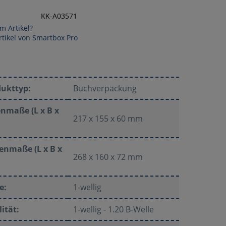
KK-A03571
m Artikel?
tikel von Smartbox Pro
dukttyp:
Buchverpackung
nmaße (L x B x
217 x 155 x 60 mm
enmaße (L x B x
268 x 160 x 72 mm
e:
1-wellig
ität:
1-wellig - 1.20 B-Welle