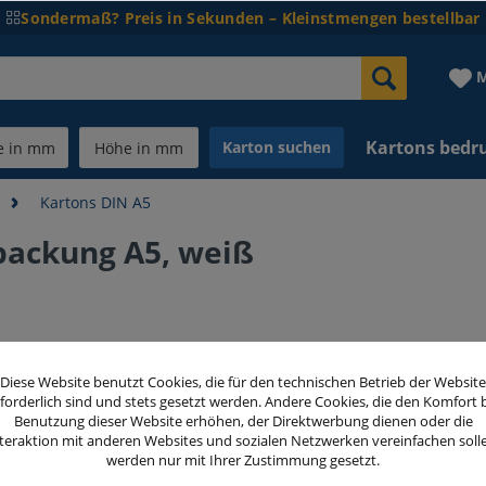
Sondermaß? Preis in Sekunden – Kleinstmengen bestellbar
M
Kartons bedr
Karton suchen
Kartons DIN A5
ackung A5, weiß
26,00 
Diese Website benutzt Cookies, die für den technischen Betrieb der Website
inkl. MwSt.
zzg
forderlich sind und stets gesetzt werden. Andere Cookies, die den Komfort 
Benutzung dieser Website erhöhen, der Direktwerbung dienen oder die
teraktion mit anderen Websites und sozialen Netzwerken vereinfachen soll
Menge
werden nur mit Ihrer Zustimmung gesetzt.