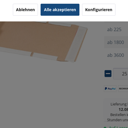
ab
25
Ablehnen
Alle akzeptieren
Konfigurieren
ab
100
ab
225
ab
1800
ab
3600
Lieferung
12.0
Bestellen 
Stunden un
Auf Lager