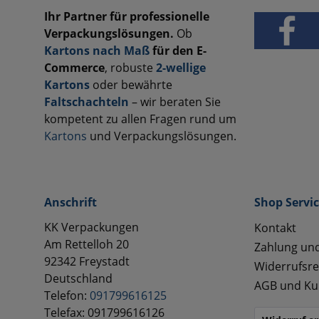
Ihr Partner für professionelle
Verpackungslösungen.
Ob
Kartons nach Maß
für den E-
Commerce
, robuste
2-wellige
Kartons
oder bewährte
Faltschachteln
– wir beraten Sie
kompetent zu allen Fragen rund um
Kartons
und Verpackungslösungen.
Anschrift
Shop Servi
KK Verpackungen
Kontakt
Am Rettelloh 20
Zahlung un
92342 Freystadt
Widerrufsre
Deutschland
AGB und Ku
Telefon:
091799616125
Telefax: 091799616126