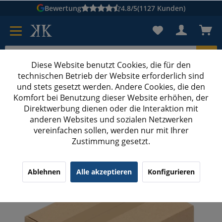
Bewertung
4.8/5
(1127 Kunden)
Diese Website benutzt Cookies, die für den
technischen Betrieb der Website erforderlich sind
Karton suchen
und stets gesetzt werden. Andere Cookies, die den
Komfort bei Benutzung dieser Website erhöhen, der
Kartons bedrucken
Kartons nach Maß
Direktwerbung dienen oder die Interaktion mit
anderen Websites und sozialen Netzwerken
Versandkartons ab 200 mm Länge bedrucken
vereinfachen sollen, werden nur mit Ihrer
Zustimmung gesetzt.
220x160x120 mm einwellige Kartons mit
Digitaldruck
Ablehnen
Alle akzeptieren
Konfigurieren