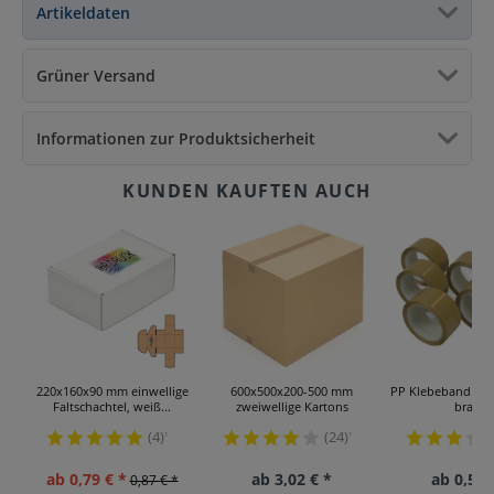
Artikeldaten
Grüner Versand
Informationen zur Produktsicherheit
220x160x90 mm einwellige
600x500x200-500 mm
PP Klebeband 48
Faltschachtel, weiß...
zweiwellige Kartons
braun
(4)
(24)
¹
¹
ab 0,79 € *
ab 3,02 € *
ab 0,59 
0,87 € *