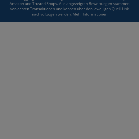
Amazon und Trusted Shops. Alle angezeigten Bewertungen stammen
von echten Transaktionen und können über den jeweiligen Quell-Link
nachvollzogen werden.
Mehr Informationen