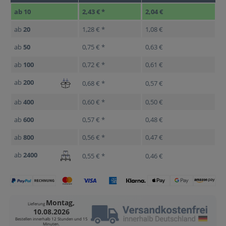
ab
10
2,43 € *
2,04 €
ab
20
1,28 € *
1,08 €
ab
50
0,75 € *
0,63 €
ab
100
0,72 € *
0,61 €
ab
200
0,68 € *
0,57 €
ab
400
0,60 € *
0,50 €
ab
600
0,57 € *
0,48 €
ab
800
0,56 € *
0,47 €
ab
2400
0,55 € *
0,46 €
Montag,
Lieferung
10.08.2026
Bestellen innerhalb
12 Stunden und 15
Minuten
.