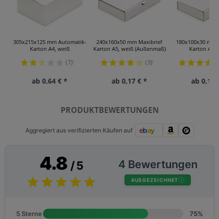
305x215x125 mm Automatik-
240x160x50 mm Maxibrief
180x100x30 mm 
Karton A4, weiß
Karton A5, weiß (Außenmaß)
Karton A6, 
(7)
(3)
¹
¹
ab 0,64 € *
ab 0,17 € *
ab 0,11 
PRODUKTBEWERTUNGEN
Aggregiert aus verifizierten Käufen auf
4.8
4 Bewertungen
/ 5
AUSGEZEICHNET
5 Sterne
75%