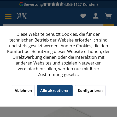
Bewertung
4.8/5
(1127 Kunden)
Diese Website benutzt Cookies, die für den
technischen Betrieb der Website erforderlich sind
Karton suchen
und stets gesetzt werden. Andere Cookies, die den
Komfort bei Benutzung dieser Website erhöhen, der
Kartons bedrucken
Kartons nach Maß
Direktwerbung dienen oder die Interaktion mit
anderen Websites und sozialen Netzwerken
Kartons DIN A5
vereinfachen sollen, werden nur mit Ihrer
Zustimmung gesetzt.
220x160x90 mm einwellige Faltschachtel, weiß
¹
(4)
4.75/5.00
Ablehnen
Alle akzeptieren
Konfigurieren