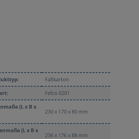
dukttyp:
Faltkarton
art:
Fefco 0201
nmaße (L x B x
230 x 170 x 80 mm
enmaße (L x B x
236 x 176 x 88 mm