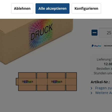
Druckpositi
Ablehnen
Alle akzeptieren
Konfigurieren
Bitte wäh
Lieferung
12.0
Bestellen 
Stunden un
Artikel-Nr.:
Fragen zu
Weitere A