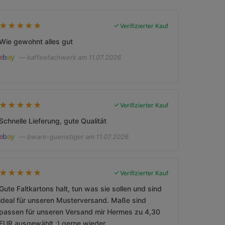
★
★
★
★
★
Verifizierter Kauf
Wie gewohnt alles gut
— kaffeefachwerk am 11.07.2026
★
★
★
★
★
Verifizierter Kauf
Schnelle Lieferung, gute Qualität
— bware-guenstiger am 11.07.2026
★
★
★
★
★
Verifizierter Kauf
Gute Faltkartons halt, tun was sie sollen und sind
ideal für unseren Musterversand. Maße sind
passen für unseren Versand mir Hermes zu 4,30
EUR ausgewählt :) gerne wieder