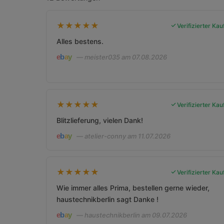
★
★
★
★
★
Verifizierter Kau
Alles bestens.
— meister035 am 07.08.2026
★
★
★
★
★
Verifizierter Kau
Blitzlieferung, vielen Dank!
— atelier-conny am 11.07.2026
★
★
★
★
★
Verifizierter Kau
Wie immer alles Prima, bestellen gerne wieder,
haustechnikberlin sagt Danke !
— haustechnikberlin am 09.07.2026