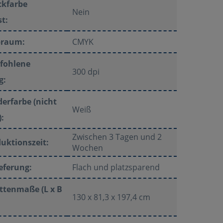
ckfarbe
Nein
t:
braum:
CMYK
fohlene
300 dpi
g:
erfarbe (nicht
Weiß
:
Zwischen 3 Tagen und 2
uktionszeit:
Wochen
eferung:
Flach und platzsparend
ttenmaße (L x B
130 x 81,3 x 197,4 cm