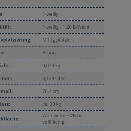
e:
1-wellig
ität:
1-wellig - 1.20 B-Welle
vplatzierung:
Mittig platziert
e:
Braun
icht:
0,079 kg
umen:
3,128 Liter
tmaß:
76,4 cm
last:
ca. 20 kg
Wahlweise 30% bis
kfläche:
vollflächig