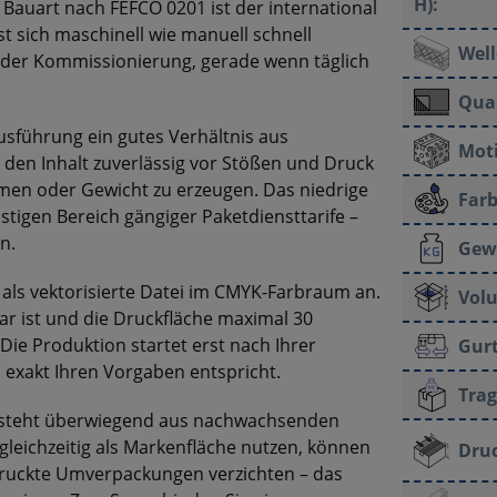
H):
 Bauart nach FEFCO 0201 ist der international
st sich maschinell wie manuell schnell
Well
ei der Kommissionierung, gerade wenn täglich
Qual
Ausführung ein gutes Verhältnis aus
Moti
t den Inhalt zuverlässig vor Stößen und Druck
men oder Gewicht zu erzeugen. Das niedrige
Farb
igen Bereich gängiger Paketdiensttarife –
n.
Gew
e als vektorisierte Datei im CMYK-Farbraum an.
Vol
ar ist und die Druckfläche maximal 30
Die Produktion startet erst nach Ihrer
Gur
s exakt Ihren Vorgaben entspricht.
Trag
 besteht überwiegend aus nachwachsenden
leichzeitig als Markenfläche nutzen, können
Druc
edruckte Umverpackungen verzichten – das