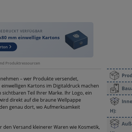
BEDRUCKT VERFÜGBAR
x80 mm einwellige Kartons
rton
 und Produktressourcen
Pro
rnehmen – wer Produkte versendet,
 einwelligen Kartons im Digitaldruck machen
Bau
sichtbaren Teil Ihrer Marke. Ihr Logo, ein
 wird direkt auf die braune Wellpappe
Inne
nden genau dort, wo Aufmerksamkeit
H):
Auß
r den Versand kleinerer Waren wie Kosmetik,