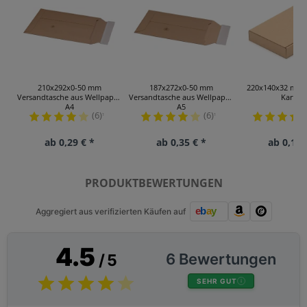
210x292x0-50 mm
187x272x0-50 mm
220x140x32 mm 
Versandtasche aus Wellpappe
Versandtasche aus Wellpappe
Karton
A4
A5
(6)
(6)
¹
¹
ab 0,29 € *
ab 0,35 € *
ab 0,13 
PRODUKTBEWERTUNGEN
Aggregiert aus verifizierten Käufen auf
4.5
6 Bewertungen
/ 5
SEHR GUT