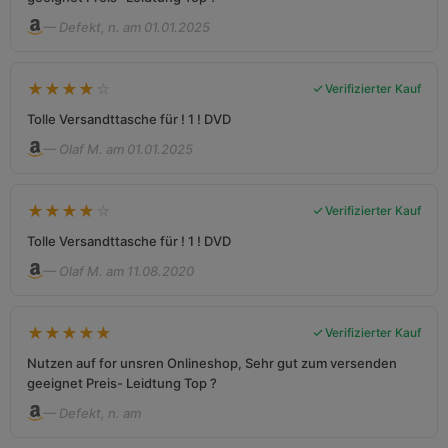
— Defekt, n. am 01.01.2025
★
★
★
★
☆
Verifizierter Kauf
Tolle Versandttasche für ! 1 ! DVD
— Olaf M. am 01.01.2025
★
★
★
★
☆
Verifizierter Kauf
Tolle Versandttasche für ! 1 ! DVD
— Olaf M. am 11.08.2020
★
★
★
★
★
Verifizierter Kauf
Nutzen auf for unsren Onlineshop, Sehr gut zum versenden
geeignet Preis- Leidtung Top ?
— Defekt, n. am