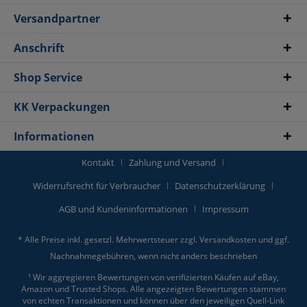
Versandpartner
Anschrift
Shop Service
KK Verpackungen
Informationen
Kontakt
Zahlung und Versand
Widerrufsrecht für Verbraucher
Datenschutzerklärung
AGB und Kundeninformationen
Impressum
* Alle Preise inkl. gesetzl. Mehrwertsteuer zzgl.
Versandkosten
und ggf.
Nachnahmegebühren, wenn nicht anders beschrieben
¹ Wir aggregieren Bewertungen von verifizierten Käufen auf eBay,
Amazon und Trusted Shops. Alle angezeigten Bewertungen stammen
von echten Transaktionen und können über den jeweiligen Quell-Link