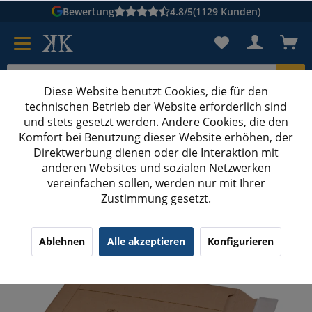
Bewertung
4.8/5
(1129 Kunden)
Diese Website benutzt Cookies, die für den
technischen Betrieb der Website erforderlich sind
Karton suchen
und stets gesetzt werden. Andere Cookies, die den
Komfort bei Benutzung dieser Website erhöhen, der
Kartons bedrucken
Kartons nach Maß
Direktwerbung dienen oder die Interaktion mit
anderen Websites und sozialen Netzwerken
Versandtaschen aus Wellpappe
vereinfachen sollen, werden nur mit Ihrer
Zustimmung gesetzt.
235x337x0-35 mm Versandtasche aus Wellpappe
A4+
¹
(6)
4.50/5.00
Ablehnen
Alle akzeptieren
Konfigurieren