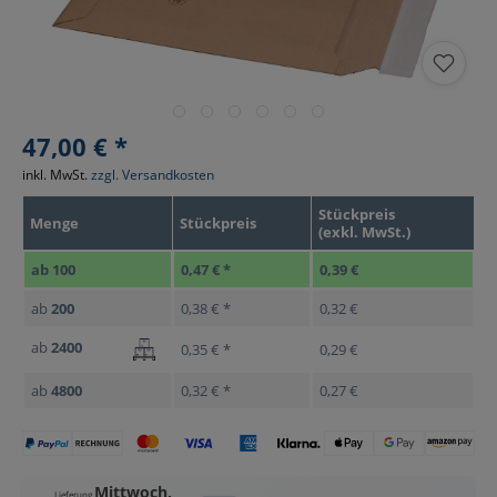
47,00 € *
inkl. MwSt.
zzgl. Versandkosten
Stückpreis
Menge
Stückpreis
(exkl. MwSt.)
ab
100
0,47 € *
0,39 €
ab
200
0,38 € *
0,32 €
ab
2400
0,35 € *
0,29 €
ab
4800
0,32 € *
0,27 €
Mittwoch,
Lieferung