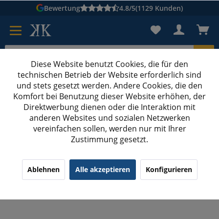
Bewertung
4.8/5
(1129 Kunden)
Diese Website benutzt Cookies, die für den
technischen Betrieb der Website erforderlich sind
Karton suchen
und stets gesetzt werden. Andere Cookies, die den
Komfort bei Benutzung dieser Website erhöhen, der
Kartons bedrucken
Kartons nach Maß
Direktwerbung dienen oder die Interaktion mit
anderen Websites und sozialen Netzwerken
Präsentkörbe
vereinfachen sollen, werden nur mit Ihrer
Zustimmung gesetzt.
290x270x60/105 mm Präsentkorb sechseckig
Holzoptik Creme
¹
(9)
4.33/5.00
Ablehnen
Alle akzeptieren
Konfigurieren