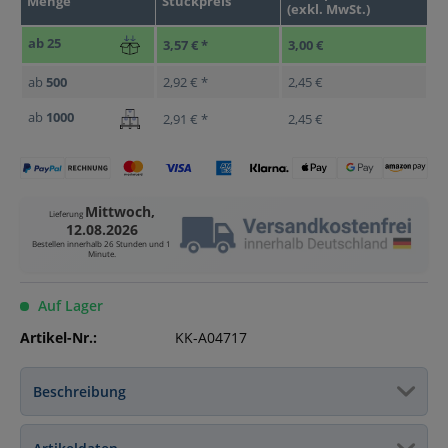
Menge
Stückpreis
(exkl. MwSt.)
ab
25
3,57 € *
3,00 €
ab
500
2,92 € *
2,45 €
ab
1000
2,91 € *
2,45 €
Mittwoch,
Lieferung
12.08.2026
Bestellen innerhalb
26 Stunden und 1
Minute
.
Auf Lager
Artikel-Nr.:
KK-A04717
Beschreibung