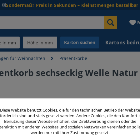
Sondermaß? Preis in Sekunden – Kleinstmengen bestellbar
M
Kartons bedr
Karton suchen
gen für Weihnachten
Präsentkörbe
ntkorb sechseckig Welle Natur
78,75 
Diese Website benutzt Cookies, die für den technischen Betrieb der Website
inkl. MwSt.
zzg
forderlich sind und stets gesetzt werden. Andere Cookies, die den Komfort 
Benutzung dieser Website erhöhen, der Direktwerbung dienen oder die
teraktion mit anderen Websites und sozialen Netzwerken vereinfachen soll
Menge
werden nur mit Ihrer Zustimmung gesetzt.