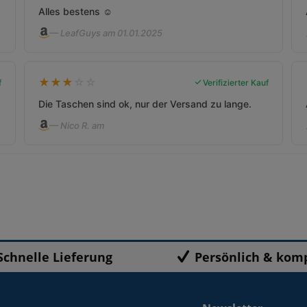
Alles bestens ☺️
— LeafGuys am 01.01.2025
★
★
★
☆
☆
f
Verifizierter Kauf
Die Taschen sind ok, nur der Versand zu lange.
— Nico R. am
Schnelle Lieferung
Persönlich & kom