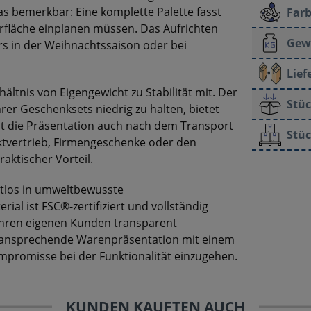
s bemerkbar: Eine komplette Palette fasst
Farb
rfläche einplanen müssen. Das Aufrichten
Gew
s in der Weihnachtssaison oder bei
Lief
hältnis von Eigengewicht zu Stabilität mit. Der
Stüc
rer Geschenksets niedrig zu halten, bietet
amit die Präsentation auch nach dem Transport
Stüc
ektvertrieb, Firmengeschenke oder den
aktischer Vorteil.
htlos in umweltbewusste
al ist FSC®-zertifiziert und vollständig
 Ihren eigenen Kunden transparent
 ansprechende Warenpräsentation mit einem
mpromisse bei der Funktionalität einzugehen.
KUNDEN KAUFTEN AUCH