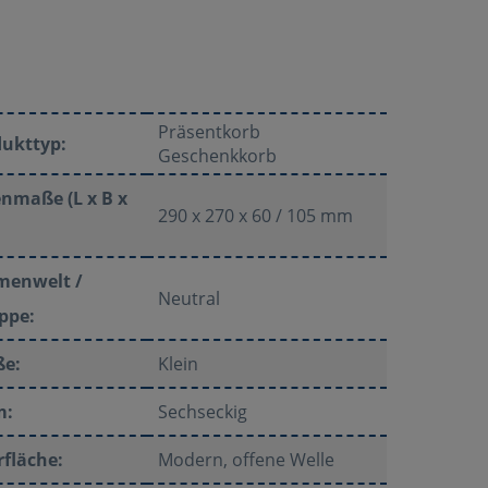
Präsentkorb
dukttyp:
Geschenkkorb
nmaße (L x B x
290 x 270 x 60 / 105 mm
menwelt /
Neutral
ppe:
ße:
Klein
m:
Sechseckig
fläche:
Modern, offene Welle