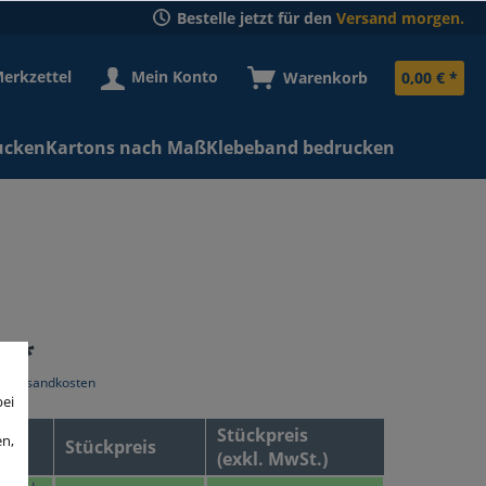
Bestelle jetzt für den
Versand morgen.
erkzettel
Mein Konto
Warenkorb
0,00 € *
ucken
Kartons nach Maß
Klebeband bedrucken
€ *
l. Versandkosten
bei
Stückpreis
en,
Stückpreis
(exkl. MwSt.)