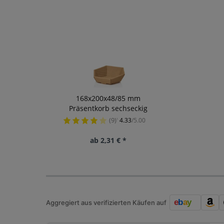
168x200x48/85 mm
Präsentkorb sechseckig
Welle...
(9)
4.33
/5.00
¹
ab 2,31 € *
Aggregiert aus verifizierten Käufen auf