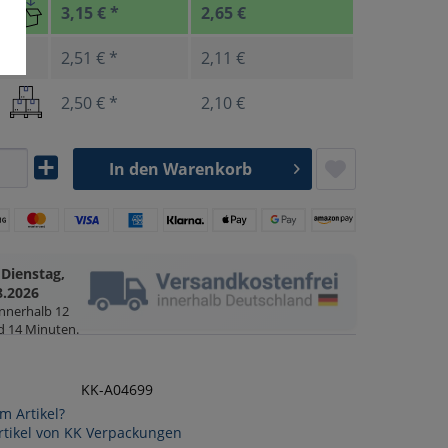
3,15 € *
2,65 €
2,51 € *
2,11 €
2,50 € *
2,10 €
In den
Warenkorb
Dienstag,
g
8.2026
innerhalb
12
d 14 Minuten
.
KK-A04699
m Artikel?
rtikel von KK Verpackungen