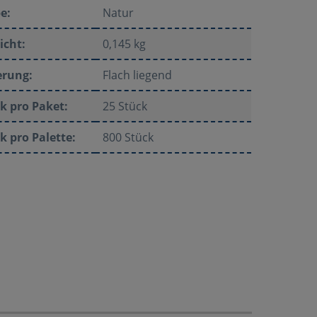
e:
Natur
icht:
0,145 kg
erung:
Flach liegend
k pro Paket:
25 Stück
k pro Palette:
800 Stück