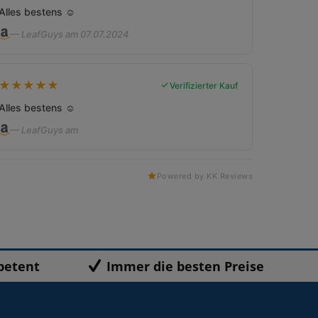
Alles bestens ☺️
— LeafGuys am 07.07.2024
★
★
★
★
★
Verifizierter Kauf
Alles bestens ☺️
— LeafGuys am
Powered by KK Reviews
petent
Immer die besten Preise