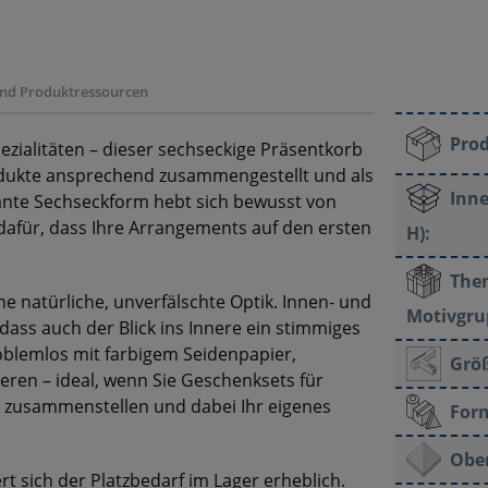
 und Produktressourcen
Pro
ezialitäten – dieser sechseckige Präsentkorb
rodukte ansprechend zusammengestellt und als
Inne
ante Sechseckform hebt sich bewusst von
dafür, dass Ihre Arrangements auf den ersten
H):
The
ne natürliche, unverfälschte Optik. Innen- und
Motivgru
odass auch der Blick ins Innere ein stimmiges
roblemlos mit farbigem Seidenpapier,
Grö
ren – ideal, wenn Sie Geschenksets für
 zusammenstellen und dabei Ihr eigenes
For
Ober
ert sich der Platzbedarf im Lager erheblich.