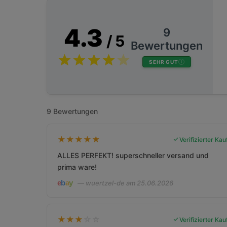
4.3
9
/ 5
Bewertungen
SEHR GUT
9 Bewertungen
★
★
★
★
★
Verifizierter Kau
ALLES PERFEKT! superschneller versand und
prima ware!
— wuertzel-de am 25.06.2026
★
★
★
☆
☆
Verifizierter Kau