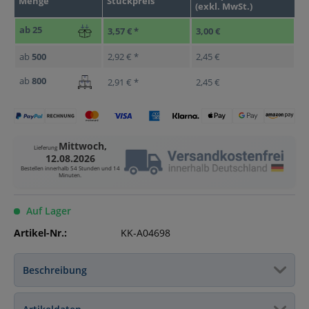
Menge
Stückpreis
(exkl. MwSt.)
ab
25
3,57 € *
3,00 €
ab
500
2,92 € *
2,45 €
ab
800
2,91 € *
2,45 €
Mittwoch,
Lieferung
12.08.2026
Bestellen innerhalb
54 Stunden und 14
Minuten
.
Auf Lager
Artikel-Nr.:
KK-A04698
Beschreibung