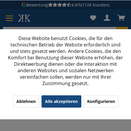
Bewertung
4.8/5
(1128 Kunden)
Diese Website benutzt Cookies, die für den
technischen Betrieb der Website erforderlich sind
Karton suchen
und stets gesetzt werden. Andere Cookies, die den
Komfort bei Benutzung dieser Website erhöhen, der
Kartons bedrucken
Kartons nach Maß
Direktwerbung dienen oder die Interaktion mit
anderen Websites und sozialen Netzwerken
Präsentkörbe
vereinfachen sollen, werden nur mit Ihrer
Zustimmung gesetzt.
290x270x60/105 mm Präsentkorb sechseckig Welle
Schwarz
¹
(9)
4.33/5.00
Ablehnen
Alle akzeptieren
Konfigurieren