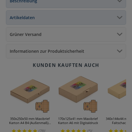
Beschreibung
Artikeldaten
Grüner Versand
Informationen zur Produktsicherheit
350x250x50 mm Maxibrief
170x125x41 mm Maxibrief
340x144x44 mm e
Karton A4 B4 (Außenmaß)...
Karton A6 mit Digitaldruck
Faltschachtel 
(78)
(5)
¹
¹