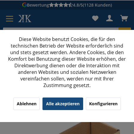
Bewertung
4.8/5
(1128 Kunden)
Diese Website benutzt Cookies, die für den
technischen Betrieb der Website erforderlich sind
Karton suchen
und stets gesetzt werden. Andere Cookies, die den
Komfort bei Benutzung dieser Website erhöhen, der
Kartons bedrucken
Kartons nach Maß
Direktwerbung dienen oder die Interaktion mit
anderen Websites und sozialen Netzwerken
Regalkarton bedrucken
vereinfachen sollen, werden nur mit Ihrer
Zustimmung gesetzt.
300x100x100 mm Regalkarton (Außenmaß) mit
Digitaldruck
¹
(1)
5.00/5.00
Ablehnen
Alle akzeptieren
Konfigurieren