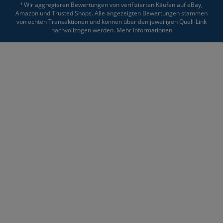
¹ Wir aggregieren Bewertungen von verifizierten Käufen auf eBay,
Amazon und Trusted Shops. Alle angezeigten Bewertungen stammen
von echten Transaktionen und können über den jeweiligen Quell-Link
nachvollzogen werden.
Mehr Informationen