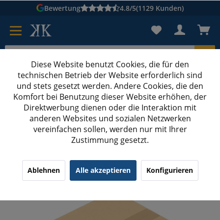
Bewertung
4.8/5
(1129 Kunden)
Diese Website benutzt Cookies, die für den
technischen Betrieb der Website erforderlich sind
Karton suchen
und stets gesetzt werden. Andere Cookies, die den
Komfort bei Benutzung dieser Website erhöhen, der
Kartons bedrucken
Kartons nach Maß
Direktwerbung dienen oder die Interaktion mit
anderen Websites und sozialen Netzwerken
Quadratische Kartons bedrucken
vereinfachen sollen, werden nur mit Ihrer
Zustimmung gesetzt.
300x300x70 mm einwellige Kartons Hermes-
Päckchen (Außenmaß) mit Digitaldruck
¹
(35)
4.77/5.00
Ablehnen
Alle akzeptieren
Konfigurieren