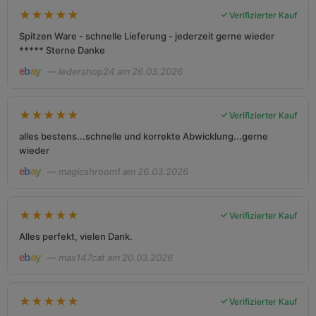
★
★
★
★
★
Verifizierter Kauf
Spitzen Ware - schnelle Lieferung - jederzeit gerne wieder
***** Sterne Danke
— ledershop24 am 26.03.2026
★
★
★
★
★
Verifizierter Kauf
alles bestens...schnelle und korrekte Abwicklung...gerne
wieder
— magicshroom1 am 26.03.2026
★
★
★
★
★
Verifizierter Kauf
Alles perfekt, vielen Dank.
— max147cat am 20.03.2026
★
★
★
★
★
Verifizierter Kauf