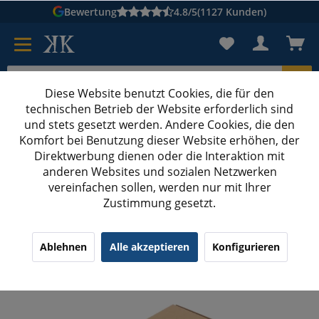
Bewertung
4.8/5
(1127 Kunden)
Diese Website benutzt Cookies, die für den
technischen Betrieb der Website erforderlich sind
Karton suchen
und stets gesetzt werden. Andere Cookies, die den
Komfort bei Benutzung dieser Website erhöhen, der
Kartons bedrucken
Kartons nach Maß
Direktwerbung dienen oder die Interaktion mit
anderen Websites und sozialen Netzwerken
Faltschachteln bedrucken
vereinfachen sollen, werden nur mit Ihrer
Zustimmung gesetzt.
305x220x44 mm Maxibrief Karton A4 mit
Digitaldruck
¹
(1)
5.00/5.00
Ablehnen
Alle akzeptieren
Konfigurieren