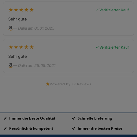
★
★
★
★
★
Verifizierter Kauf
Sehr gute
— Dalia am 01.01.2025
★
★
★
★
★
Verifizierter Kauf
Sehr gute
— Dalia am 25.05.2021
Powered by KK Reviews
Immer die beste Qualität
Schnelle Lieferung
Persönlich & kompetent
Immer die besten Preise