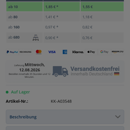
ab
10
1,85 € *
1,55 €
ab
80
1,41 € *
1,18 €
ab
160
0,97 € *
0,82 €
ab
680
0,90 € *
0,76 €
Mittwoch,
Lieferung
12.08.2026
Bestellen innerhalb
35 Stunden und 12
Minuten
.
Auf Lager
Artikel-Nr.:
KK-A03548
Beschreibung