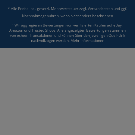
* Alle Preise inkl. gesetzl. Mehrwertsteuer zzgl.
Versandkosten
und ggf.
Nachnahmegebühren, wenn nicht anders beschrieben
¹ Wir aggregieren Bewertungen von verifizierten Käufen auf eBay,
Amazon und Trusted Shops. Alle angezeigten Bewertungen stammen
von echten Transaktionen und können über den jeweiligen Quell-Link
nachvollzogen werden.
Mehr Informationen