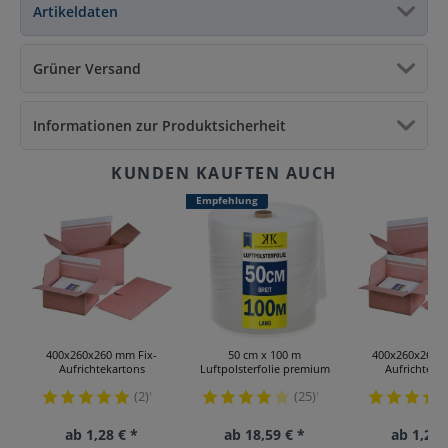
Artikeldaten
Grüner Versand
Informationen zur Produktsicherheit
Empfehlung
400x260x260 mm Fix-
50 cm x 100 m
400x260x260 
Aufrichtekartons
Luftpolsterfolie premium
Aufrichteka
(2)
(25)
¹
¹
ab 1,28 € *
ab 18,59 € *
ab 1,28 