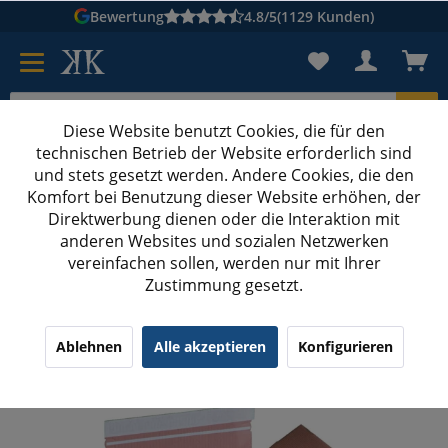
Bewertung
4.8/5
(1129 Kunden)
Diese Website benutzt Cookies, die für den
technischen Betrieb der Website erforderlich sind
Karton suchen
und stets gesetzt werden. Andere Cookies, die den
Komfort bei Benutzung dieser Website erhöhen, der
Kartons bedrucken
Kartons nach Maß
Direktwerbung dienen oder die Interaktion mit
anderen Websites und sozialen Netzwerken
Kartons DIN A4
vereinfachen sollen, werden nur mit Ihrer
Zustimmung gesetzt.
310x230x158 mm Fix-Aufrichtekartons DIN A4+
¹
(2)
5.00/5.00
Ablehnen
Alle akzeptieren
Konfigurieren